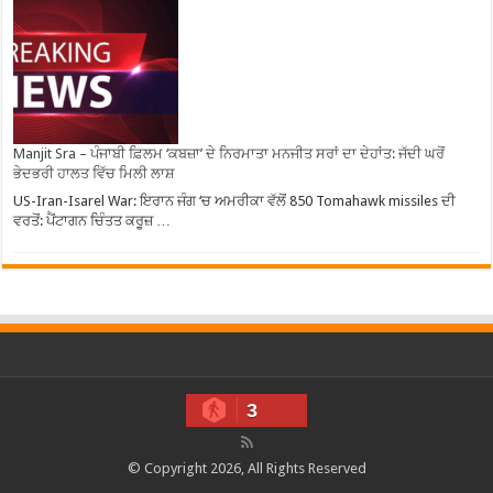
Manjit Sra – ਪੰਜਾਬੀ ਫ਼ਿਲਮ ‘ਕਬਜ਼ਾ’ ਦੇ ਨਿਰਮਾਤਾ ਮਨਜੀਤ ਸਰਾਂ ਦਾ ਦੇਹਾਂਤ: ਜੱਦੀ ਘਰੋਂ
ਭੇਦਭਰੀ ਹਾਲਤ ਵਿੱਚ ਮਿਲੀ ਲਾਸ਼
US-Iran-Isarel War: ਇਰਾਨ ਜੰਗ ‘ਚ ਅਮਰੀਕਾ ਵੱਲੋਂ 850 Tomahawk missiles ਦੀ
ਵਰਤੋਂ: ਪੈਂਟਾਗਨ ਚਿੰਤਤ ਕਰੂਜ਼ …
3
© Copyright 2026, All Rights Reserved