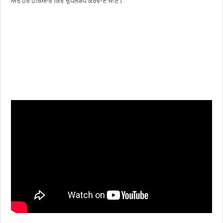
ਅਤੇ ਹੋਰ ਹਥਿਆਰ ਕਿਵੇਂ ਉਪਲਬਧ ਕਰਵਾਏ ਜਾਣ।