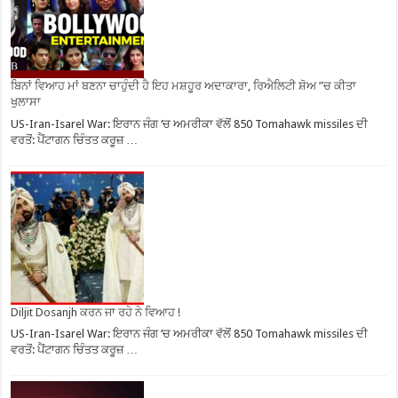
ਬਿਨਾਂ ਵਿਆਹ ਮਾਂ ਬਣਨਾ ਚਾਹੁੰਦੀ ਹੈ ਇਹ ਮਸ਼ਹੂਰ ਅਦਾਕਾਰਾ, ਰਿਐਲਿਟੀ ਸ਼ੋਅ ”ਚ ਕੀਤਾ
ਖੁਲਾਸਾ
US-Iran-Isarel War: ਇਰਾਨ ਜੰਗ ‘ਚ ਅਮਰੀਕਾ ਵੱਲੋਂ 850 Tomahawk missiles ਦੀ
ਵਰਤੋਂ: ਪੈਂਟਾਗਨ ਚਿੰਤਤ ਕਰੂਜ਼ …
Diljit Dosanjh ਕਰਨ ਜਾ ਰਹੇ ਨੇ ਵਿਆਹ !
US-Iran-Isarel War: ਇਰਾਨ ਜੰਗ ‘ਚ ਅਮਰੀਕਾ ਵੱਲੋਂ 850 Tomahawk missiles ਦੀ
ਵਰਤੋਂ: ਪੈਂਟਾਗਨ ਚਿੰਤਤ ਕਰੂਜ਼ …