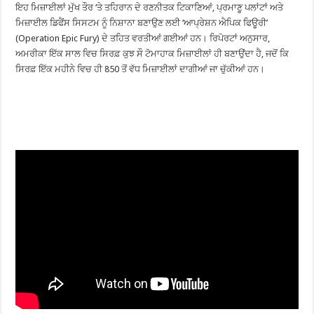
ਇਹ ਮਿਜ਼ਾਈਲਾਂ ਮੁੱਖ ਤੌਰ ‘ਤੇ ਤਹਿਰਾਨ ਦੇ ਰਣਨੀਤਕ ਟਿਕਾਣਿਆਂ, ਪ੍ਰਮਾਣੂ ਪਲਾਂਟਾਂ ਅਤੇ
ਮਿਜ਼ਾਈਲ ਡਿਫੈਂਸ ਸਿਸਟਮ ਨੂੰ ਨਿਸ਼ਾਨਾ ਬਣਾਉਣ ਲਈ ‘ਆਪ੍ਰੇਸ਼ਨ ਐਪਿਕ ਫਿਊਰੀ’
(Operation Epic Fury) ਦੇ ਤਹਿਤ ਵਰਤੀਆਂ ਗਈਆਂ ਹਨ। ਰਿਪੋਰਟਾਂ ਅਨੁਸਾਰ,
ਅਮਰੀਕਾ ਇੱਕ ਸਾਲ ਵਿਚ ਸਿਰਫ਼ ਕੁਝ ਸੌ ਟੋਮਾਹਾਕ ਮਿਜ਼ਾਈਲਾਂ ਹੀ ਬਣਾਉਂਦਾ ਹੈ, ਜਦੋਂ ਕਿ
ਸਿਰਫ਼ ਇੱਕ ਮਹੀਨੇ ਵਿਚ ਹੀ 850 ਤੋਂ ਵੱਧ ਮਿਜ਼ਾਈਲਾਂ ਦਾਗੀਆਂ ਜਾ ਚੁੱਕੀਆਂ ਹਨ।