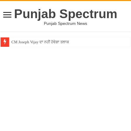
Punjab Spectrum
Punjab Spectrum News
CM Joseph Vijay ਦਾ ਨਹੀਂ ਹੋਵੇਗਾ ਤਲਾਕ
Entertainment News – ਕਮੇਡੀਅਨ ਚੰਦਨ ਪ੍ਰਭਾਕਰ ਦਾ ਖੁਲਾਸਾ ! ”ਲਾਫਟਰ ਚੈਲੇਂਜ” ”ਚੋਂ ਰ