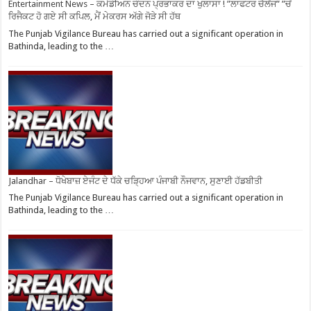
Entertainment News – ਕਮੇਡੀਅਨ ਚੰਦਨ ਪ੍ਰਭਾਕਰ ਦਾ ਖੁਲਾਸਾ ! ”ਲਾਫਟਰ ਚੈਲੇਂਜ” ”ਚੋਂ
ਰਿਜੈਕਟ ਹੋ ਗਏ ਸੀ ਕਪਿਲ, ਮੈਂ ਮੇਕਰਸ ਅੱਗੇ ਜੋੜੇ ਸੀ ਹੱਥ
The Punjab Vigilance Bureau has carried out a significant operation in
Bathinda, leading to the …
Jalandhar – ਧੋਖੇਬਾਜ਼ ਏਜੰਟ ਦੇ ਧੱਕੇ ਚੜ੍ਹਿਆ ਪੰਜਾਬੀ ਨੌਜਵਾਨ, ਸੁਣਾਈ ਹੱਡਬੀਤੀ
The Punjab Vigilance Bureau has carried out a significant operation in
Bathinda, leading to the …