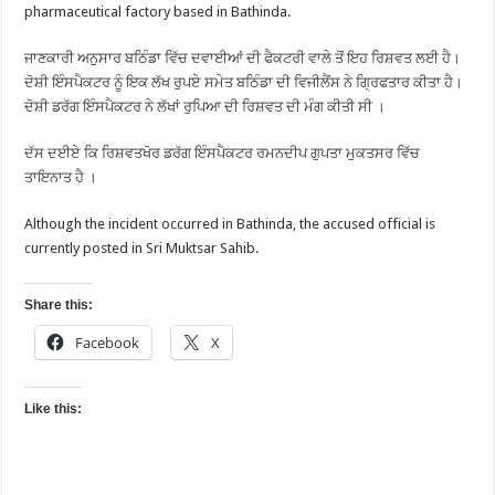
pharmaceutical factory based in Bathinda.
ਜਾਣਕਾਰੀ ਅਨੁਸਾਰ ਬਠਿੰਡਾ ਵਿੱਚ ਦਵਾਈਆਂ ਦੀ ਫੈਕਟਰੀ ਵਾਲੇ ਤੋਂ ਇਹ ਰਿਸ਼ਵਤ ਲਈ ਹੈ।
ਦੋਸ਼ੀ ਇੰਸਪੈਕਟਰ ਨੂੰ ਇਕ ਲੱਖ ਰੁਪਏ ਸਮੇਤ ਬਠਿੰਡਾ ਦੀ ਵਿਜੀਲੈਂਸ ਨੇ ਗ੍ਰਿਫਤਾਰ ਕੀਤਾ ਹੈ।
ਦੋਸ਼ੀ ਡਰੱਗ ਇੰਸਪੈਕਟਰ ਨੇ ਲੱਖਾਂ ਰੁਪਿਆ ਦੀ ਰਿਸ਼ਵਤ ਦੀ ਮੰਗ ਕੀਤੀ ਸੀ ।
ਦੱਸ ਦਈਏ ਕਿ ਰਿਸ਼ਵਤਖੋਰ ਡਰੱਗ ਇੰਸਪੈਕਟਰ ਰਮਨਦੀਪ ਗੁਪਤਾ ਮੁਕਤਸਰ ਵਿੱਚ
ਤਾਇਨਾਤ ਹੈ ।
Although the incident occurred in Bathinda, the accused official is
currently posted in Sri Muktsar Sahib.
Share this:
Facebook
X
Like this: