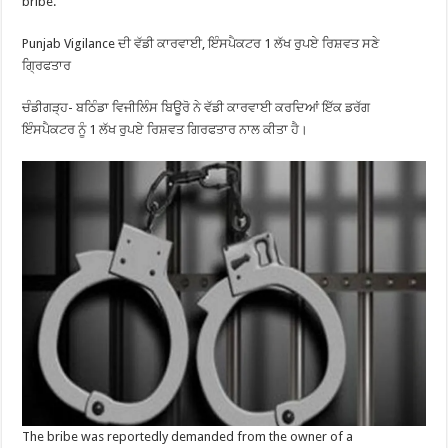
bribe.
Punjab Vigilance ਦੀ ਵੱਡੀ ਕਾਰਵਾਈ, ਇੰਸਪੈਕਟਰ 1 ਲੱਖ ਰੁਪਏ ਰਿਸ਼ਵਤ ਸਣੇ
ਗ੍ਰਿਫਤਾਰ
ਚੰਡੀਗੜ੍ਹ- ਬਠਿੰਡਾ ਵਿਜੀਲਿੰਸ ਬਿਊਰੋ ਨੇ ਵੱਡੀ ਕਾਰਵਾਈ ਕਰਦਿਆਂ ਇੱਕ ਡਰੱਗ
ਇੰਸਪੈਕਟਰ ਨੂੰ 1 ਲੱਖ ਰੁਪਏ ਰਿਸ਼ਵਤ ਗਿਰਫਤਾਰ ਨਾਲ ਕੀਤਾ ਹੈ।
The bribe was reportedly demanded from the owner of a