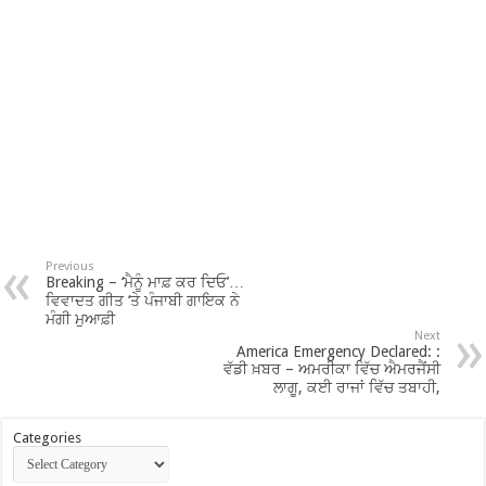
Previous
Breaking – ‘ਮੈਨੂੰ ਮਾਫ਼ ਕਰ ਦਿਓ’…
ਵਿਵਾਦਤ ਗੀਤ ‘ਤੇ ਪੰਜਾਬੀ ਗਾਇਕ ਨੇ
ਮੰਗੀ ਮੁਆਫ਼ੀ
Next
America Emergency Declared: :
ਵੱਡੀ ਖ਼ਬਰ – ਅਮਰੀਕਾ ਵਿੱਚ ਐਮਰਜੈਂਸੀ
ਲਾਗੂ, ਕਈ ਰਾਜਾਂ ਵਿੱਚ ਤਬਾਹੀ,
Categories