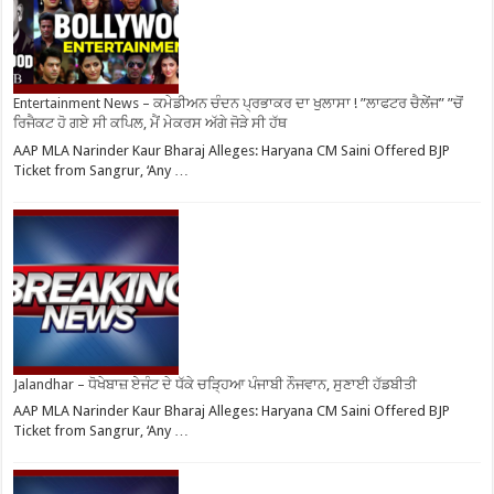
Entertainment News – ਕਮੇਡੀਅਨ ਚੰਦਨ ਪ੍ਰਭਾਕਰ ਦਾ ਖੁਲਾਸਾ ! ”ਲਾਫਟਰ ਚੈਲੇਂਜ” ”ਚੋਂ
ਰਿਜੈਕਟ ਹੋ ਗਏ ਸੀ ਕਪਿਲ, ਮੈਂ ਮੇਕਰਸ ਅੱਗੇ ਜੋੜੇ ਸੀ ਹੱਥ
AAP MLA Narinder Kaur Bharaj Alleges: Haryana CM Saini Offered BJP
Ticket from Sangrur, ‘Any …
Jalandhar – ਧੋਖੇਬਾਜ਼ ਏਜੰਟ ਦੇ ਧੱਕੇ ਚੜ੍ਹਿਆ ਪੰਜਾਬੀ ਨੌਜਵਾਨ, ਸੁਣਾਈ ਹੱਡਬੀਤੀ
AAP MLA Narinder Kaur Bharaj Alleges: Haryana CM Saini Offered BJP
Ticket from Sangrur, ‘Any …