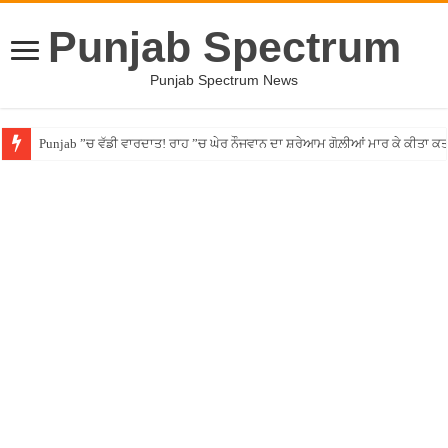
Punjab Spectrum
Punjab Spectrum News
Punjab ”ਚ ਵੱਡੀ ਵਾਰਦਾਤ! ਰਾਹ ”ਚ ਘੇਰ ਨੌਜਵਾਨ ਦਾ ਸ਼ਰੇਆਮ ਗੋਲ਼ੀਆਂ ਮਾਰ ਕੇ ਕੀਤਾ ਕ
Dog Surgery Viral Video: ਇਨਸਾਨ ਤੋਂ ‘ਕੁੱਤਾ’ ਬਣਨ ਲਈ ਖ਼ਰਚ ਦਿੱਤੇ 220 ਕਰੋੜ; ਵ