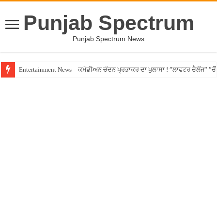
Punjab Spectrum
Punjab Spectrum News
Entertainment News – ਕਮੇਡੀਅਨ ਚੰਦਨ ਪ੍ਰਭਾਕਰ ਦਾ ਖੁਲਾਸਾ ! ”ਲਾਫਟਰ ਚੈਲੇਂਜ” ”ਚੋਂ ਰ