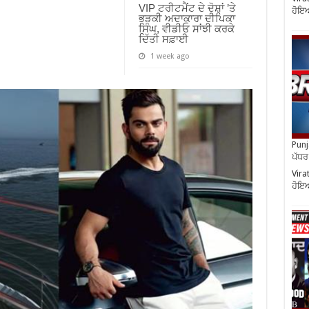
VIP ਟਰੀਟਮੈਂਟ ਦੇ ਦੋਸ਼ਾਂ ’ਤੇ
ਹੋਇਆ
ਭੜਕੀ ਅਦਾਕਾਰਾ ਦੀਪਿਕਾ
ਸਿੰਘ, ਵੀਡੀਓ ਸਾਂਝੀ ਕਰਕੇ
ਦਿੱਤੀ ਸਫ਼ਾਈ
1 week ago
Punja
ਪੱਧਰ 
Vira
ਹੋਇਆ