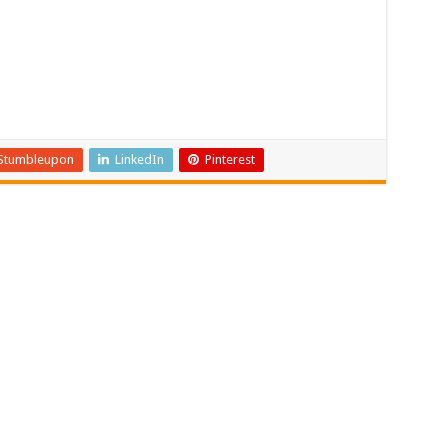
Stumbleupon
LinkedIn
Pinterest