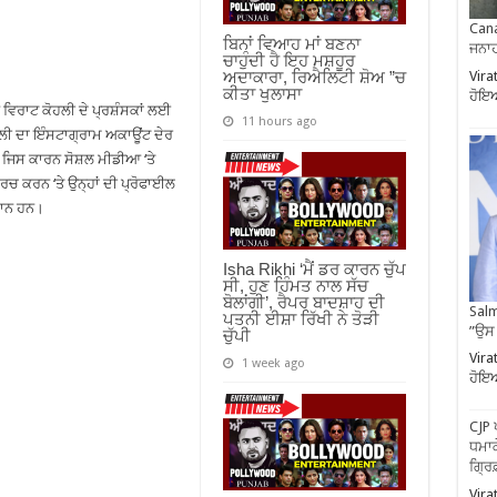
Cana
ਬਿਨਾਂ ਵਿਆਹ ਮਾਂ ਬਣਨਾ
ਜਨਾਹ
ਚਾਹੁੰਦੀ ਹੈ ਇਹ ਮਸ਼ਹੂਰ
Vira
ਅਦਾਕਾਰਾ, ਰਿਐਲਿਟੀ ਸ਼ੋਅ ”ਚ
ਕੀਤਾ ਖੁਲਾਸਾ
ਹੋਇਆ
ਵਿਰਾਟ ਕੋਹਲੀ ਦੇ ਪ੍ਰਸ਼ੰਸਕਾਂ ਲਈ
11 hours ago
ਲੀ ਦਾ ਇੰਸਟਾਗ੍ਰਾਮ ਅਕਾਊਂਟ ਦੇਰ
 ਜਿਸ ਕਾਰਨ ਸੋਸ਼ਲ ਮੀਡੀਆ ‘ਤੇ
ਚ ਕਰਨ ‘ਤੇ ਉਨ੍ਹਾਂ ਦੀ ਪ੍ਰੋਫਾਈਲ
ਸ਼ਾਨ ਹਨ।
Isha Rikhi ‘ਮੈਂ ਡਰ ਕਾਰਨ ਚੁੱਪ
ਸੀ, ਹੁਣ ਹਿੰਮਤ ਨਾਲ ਸੱਚ
ਬੋਲਾਂਗੀ’, ਰੈਪਰ ਬਾਦਸ਼ਾਹ ਦੀ
Salm
ਪਤਨੀ ਈਸ਼ਾ ਰਿੱਖੀ ਨੇ ਤੋੜੀ
”ਉਸ
ਚੁੱਪੀ
Vira
1 week ago
ਹੋਇਆ
CJP 
ਧਮਾਕ
ਗ੍ਰਿ
Vira