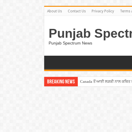
About Us
Contact Us
Privacy Policy
Terms 
Punjab Spect
Punjab Spectrum News
Breaking News
Canada ਤੋਂ ਆਈ ਲੜਕੀ ਨਾਲ ਕਥਿਤ ਤਾਂ