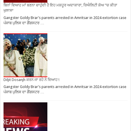
ਬਿਨਾਂ ਵਿਆਹ ਮਾਂ ਬਣਨਾ ਚਾਹੁੰਦੀ ਹੈ ਇਹ ਮਸ਼ਹੂਰ ਅਦਾਕਾਰਾ, ਰਿਐਲਿਟੀ ਸ਼ੋਅ ”ਚ ਕੀਤਾ
ਖੁਲਾਸਾ
Gangster Goldy Brar’s parents arrested in Amritsar in 2024 extortion case
ਪੰਜਾਬ ਪੁਲਿਸ ਦਾ ਗੈਂਗਸਟਰ …
Diljit Dosanjh ਕਰਨ ਜਾ ਰਹੇ ਨੇ ਵਿਆਹ !
Gangster Goldy Brar’s parents arrested in Amritsar in 2024 extortion case
ਪੰਜਾਬ ਪੁਲਿਸ ਦਾ ਗੈਂਗਸਟਰ …