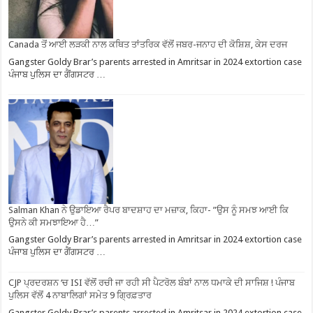
Canada ਤੋਂ ਆਈ ਲੜਕੀ ਨਾਲ ਕਥਿਤ ਤਾਂਤਰਿਕ ਵੱਲੋਂ ਜਬਰ-ਜਨਾਹ ਦੀ ਕੋਸ਼ਿਸ਼, ਕੇਸ ਦਰਜ
Gangster Goldy Brar’s parents arrested in Amritsar in 2024 extortion case
ਪੰਜਾਬ ਪੁਲਿਸ ਦਾ ਗੈਂਗਸਟਰ …
Salman Khan ਨੇ ਉਡਾਇਆ ਰੈਪਰ ਬਾਦਸ਼ਾਹ ਦਾ ਮਜ਼ਾਕ, ਕਿਹਾ- ”ਉਸ ਨੂੰ ਸਮਝ ਆਈ ਕਿ
ਉਸਨੇ ਕੀ ਸਮਝਾਇਆ ਹੈ…”
Gangster Goldy Brar’s parents arrested in Amritsar in 2024 extortion case
ਪੰਜਾਬ ਪੁਲਿਸ ਦਾ ਗੈਂਗਸਟਰ …
CJP ਪ੍ਰਦਰਸ਼ਨ ‘ਚ ISI ਵੱਲੋਂ ਰਚੀ ਜਾ ਰਹੀ ਸੀ ਪੈਟਰੋਲ ਬੰਬਾਂ ਨਾਲ ਧਮਾਕੇ ਦੀ ਸਾਜਿਸ਼ ! ਪੰਜਾਬ
ਪੁਲਿਸ ਵੱਲੋਂ 4 ਨਾਬਾਲਿਗਾਂ ਸਮੇਤ 9 ਗ੍ਰਿਫ਼ਤਾਰ
Gangster Goldy Brar’s parents arrested in Amritsar in 2024 extortion case