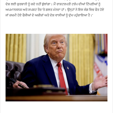
ਦੇਸ਼ ਲਈ ਕੁਰਬਾਨੀ ਨੂੰ ਕਦੇ ਨਹੀਂ ਭੁੱਲਾਂਗਾ। ਮੈਂ ਰਾਸ਼ਟਰਪਤੀ ਟਰੰਪ ਦੀਆਂ ਟਿੱਪਣੀਆਂ ਨੂੰ
ਅਪਮਾਨਜਨਕ ਅਤੇ ਸਪਸ਼ਟ ਤੌਰ ’ਤੇ ਗਲਤ ਮੰਨਦਾ ਹਾਂ। ਉਨ੍ਹਾਂ ਨੇ ਇਸ ਜੰਗ ਵਿਚ ਫੌਤ ਹੋਏ
ਜਾਂ ਜ਼ਖਮੀ ਹੋਏ ਫੌਜੀਆਂ ਦੇ ਅਜ਼ੀਜ਼ਾਂ ਅਤੇ ਦੇਸ਼ ਵਾਸੀਆਂ ਨੂੰ ਦੁੱਖ ਪਹੁੰਚਾਇਆ ਹੈ।’