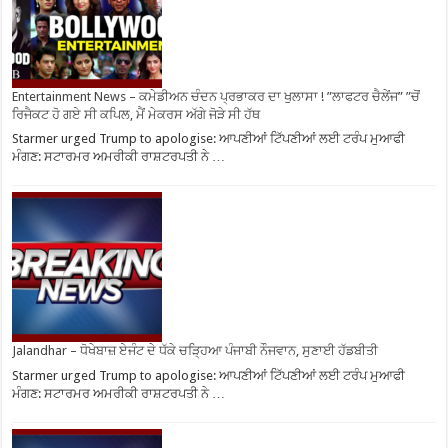
Entertainment News – ਕਮੇਡੀਅਨ ਚੰਦਨ ਪ੍ਰਭਾਕਰ ਦਾ ਖੁਲਾਸਾ ! ”ਲਾਫਟਰ ਚੈਲੇਂਜ” ”ਚੋਂ
ਰਿਜੈਕਟ ਹੋ ਗਏ ਸੀ ਕਪਿਲ, ਮੈਂ ਮੇਕਰਸ ਅੱਗੇ ਜੋੜੇ ਸੀ ਹੱਥ
Starmer urged Trump to apologise: ਆਪਣੀਆਂ ਟਿੱਪਣੀਆਂ ਲਈ ਟਰੰਪ ਮੁਆਫੀ
ਮੰਗਣ: ਸਟਾਰਮਰ ਅਮਰੀਕੀ ਰਾਸ਼ਟਰਪਤੀ ਨੇ …
Jalandhar – ਧੋਖੇਬਾਜ਼ ਏਜੰਟ ਦੇ ਧੱਕੇ ਚੜ੍ਹਿਆ ਪੰਜਾਬੀ ਨੌਜਵਾਨ, ਸੁਣਾਈ ਹੱਡਬੀਤੀ
Starmer urged Trump to apologise: ਆਪਣੀਆਂ ਟਿੱਪਣੀਆਂ ਲਈ ਟਰੰਪ ਮੁਆਫੀ
ਮੰਗਣ: ਸਟਾਰਮਰ ਅਮਰੀਕੀ ਰਾਸ਼ਟਰਪਤੀ ਨੇ …