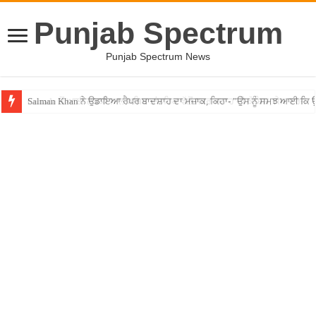
Punjab Spectrum
Punjab Spectrum News
Salman Khan ਨੇ ਉਡਾਇਆ ਰੈਪਰ ਬਾਦਸ਼ਾਹ ਦਾ ਮਜ਼ਾਕ, ਕਿਹਾ- ”ਉਸ ਨੂੰ ਸਮਝ ਆਈ ਕ