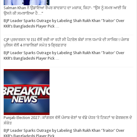
Salman Khan ਨੇ ਉਡਾਇਆ ਰੈਪਰ ਬਾਦਸ਼ਾਹ ਦਾ ਮਜ਼ਾਕ, ਕਿਹਾ- ”ਉਸ ਨੂੰ ਸਮਝ ਆਈ ਕਿ
ਉਸਨੇ ਕੀ ਸਮਝਾਇਆ ਹੈ…”
BJP Leader Sparks Outrage by Labeling Shah Rukh Khan ‘Traitor’ Over
KKR’s Bangladeshi Player Pick …
CJP ਪ੍ਰਦਰਸ਼ਨ ‘ਚ ISI ਵੱਲੋਂ ਰਚੀ ਜਾ ਰਹੀ ਸੀ ਪੈਟਰੋਲ ਬੰਬਾਂ ਨਾਲ ਧਮਾਕੇ ਦੀ ਸਾਜਿਸ਼ ! ਪੰਜਾਬ
ਪੁਲਿਸ ਵੱਲੋਂ 4 ਨਾਬਾਲਿਗਾਂ ਸਮੇਤ 9 ਗ੍ਰਿਫ਼ਤਾਰ
BJP Leader Sparks Outrage by Labeling Shah Rukh Khan ‘Traitor’ Over
KKR’s Bangladeshi Player Pick …
Punjab Election 2027 : ਕਾਂਗਰਸ ਵੱਲੋਂ ਪੰਜਾਬ ਚੋਣਾਂ ‘ਚ ਵੱਡੇ ਪੱਧਰ ‘ਤੇ ਟਿਕਟਾਂ ‘ਚ ਫੇਰਬਦਲ ਦੇ
ਸੰਕੇਤ
BJP Leader Sparks Outrage by Labeling Shah Rukh Khan ‘Traitor’ Over
KKR’s Bangladeshi Player Pick …