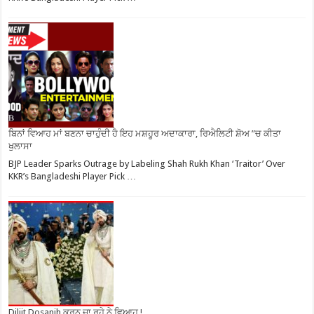
ਬਿਨਾਂ ਵਿਆਹ ਮਾਂ ਬਣਨਾ ਚਾਹੁੰਦੀ ਹੈ ਇਹ ਮਸ਼ਹੂਰ ਅਦਾਕਾਰਾ, ਰਿਐਲਿਟੀ ਸ਼ੋਅ ”ਚ ਕੀਤਾ
ਖੁਲਾਸਾ
BJP Leader Sparks Outrage by Labeling Shah Rukh Khan ‘Traitor’ Over
KKR’s Bangladeshi Player Pick …
Diljit Dosanjh ਕਰਨ ਜਾ ਰਹੇ ਨੇ ਵਿਆਹ !