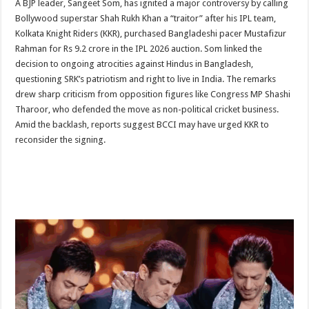
A BJP leader, Sangeet Som, has ignited a major controversy by calling
Bollywood superstar Shah Rukh Khan a “traitor” after his IPL team,
Kolkata Knight Riders (KKR), purchased Bangladeshi pacer Mustafizur
Rahman for Rs 9.2 crore in the IPL 2026 auction. Som linked the
decision to ongoing atrocities against Hindus in Bangladesh,
questioning SRK’s patriotism and right to live in India. The remarks
drew sharp criticism from opposition figures like Congress MP Shashi
Tharoor, who defended the move as non-political cricket business.
Amid the backlash, reports suggest BCCI may have urged KKR to
reconsider the signing.