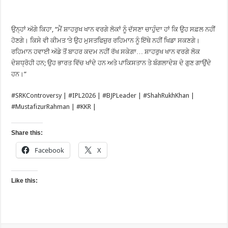
ਉਨ੍ਹਾਂ ਅੱਗੇ ਕਿਹਾ, “ਮੈਂ ਸ਼ਾਹਰੁਖ ਖਾਨ ਵਰਗੇ ਲੋਕਾਂ ਨੂੰ ਦੱਸਣਾ ਚਾਹੁੰਦਾ ਹਾਂ ਕਿ ਉਹ ਸਫ਼ਲ ਨਹੀਂ
ਹੋਣਗੇ। ਕਿਸੇ ਵੀ ਕੀਮਤ ‘ਤੇ ਉਹ ਮੁਸਤਫਿਜ਼ੁਰ ਰਹਿਮਾਨ ਨੂੰ ਇੱਥੇ ਨਹੀਂ ਖਿਡਾ ਸਕਣਗੇ।
ਰਹਿਮਾਨ ਹਵਾਈ ਅੱਡੇ ਤੋਂ ਬਾਹਰ ਕਦਮ ਨਹੀਂ ਰੱਖ ਸਕੇਗਾ… ਸ਼ਾਹਰੁਖ ਖਾਨ ਵਰਗੇ ਲੋਕ
ਦੇਸ਼ਧ੍ਰੋਹੀ ਹਨ; ਉਹ ਭਾਰਤ ਵਿੱਚ ਖਾਂਦੇ ਹਨ ਅਤੇ ਪਾਕਿਸਤਾਨ ਤੇ ਬੰਗਲਾਦੇਸ਼ ਦੇ ਗੁਣ ਗਾਉਂਦੇ
ਹਨ।”
#SRKControversy | #IPL2026 | #BJPLeader | #ShahRukhKhan |
#MustafizurRahman | #KKR |
Share this:
Facebook
X
Like this: