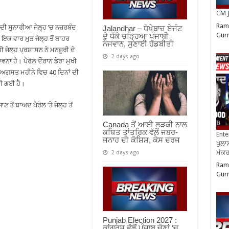
CM J
Ram 
ੀ ਸੁਨਾਰੀਆ ਜੇਲ੍ਹ ’ਚ ਨਜ਼ਰਬੰਦ
Jalandhar – ਧੋਖੇਬਾਜ਼ ਏਜੰਟ
Gurm
ਦੇ ਧੱਕੇ ਚੜ੍ਹਿਆ ਪੰਜਾਬੀ
 ਇਕ ਵਾਰ ਮੁੜ ਜੇਲ੍ਹ ਤੋਂ ਬਾਹਰ
ਨੌਜਵਾਨ, ਸੁਣਾਈ ਹੱਡਬੀਤੀ
ੀ ਜੇਲ੍ਹ ਪ੍ਰਸ਼ਾਸਨ ਨੇ ਮਨਜ਼ੂਰੀ ਦੇ
2 days ago
ਨਾ ਹੈ। ਪੈਰੋਲ ਦੌਰਾਨ ਡੇਰਾ ਮੁਖੀ
ੰ ਅਗਸਤ ਮਹੀਨੇ ਵਿਚ 40 ਦਿਨਾਂ ਦੀ
ੱਤੀ ਗਈ ਹੈ।
 ਤੋਂ ਬਾਅਦ ਪੈਰੋਲ ’ਤੇ ਜੇਲ੍ਹ ਤੋਂ
Canada ਤੋਂ ਆਈ ਲੜਕੀ ਨਾਲ
ਕਥਿਤ ਤਾਂਤਰਿਕ ਵੱਲੋਂ ਜਬਰ-
Ente
ਜਨਾਹ ਦੀ ਕੋਸ਼ਿਸ਼, ਕੇਸ ਦਰਜ
ਖੁਲਾਸ
ਮੇਕਰਸ
2 days ago
Ram 
Gurm
Punjab Election 2027 :
ਕਾਂਗਰਸ ਵੱਲੋਂ ਪੰਜਾਬ ਚੋਣਾਂ ‘ਚ