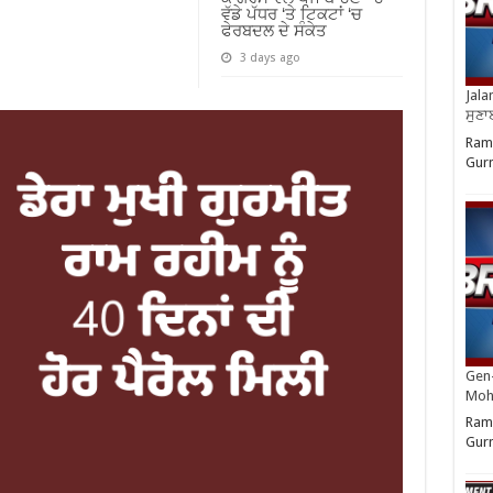
ਵੱਡੇ ਪੱਧਰ ‘ਤੇ ਟਿਕਟਾਂ ‘ਚ
ਫੇਰਬਦਲ ਦੇ ਸੰਕੇਤ
3 days ago
Jala
ਸੁਣਾ
Ram 
Gurm
Gen-
Moh
Ram 
Gurm