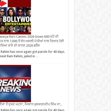
warya Rai’s Cannes 2026 Gown 600 ਘੰਟੇ ਦੀ
ਤ ਨਾਲ 7,000 ਤੋਂ ਵੱਧ ਅਸਲੀ ਮੋਤੀਆਂ ਨਾਲ ਤਿਆਰ ਹੋਈ
ਰਿਆ ਰਾਏ ਦੀ ਕਾਨਸ 2026 ਡਰੈੱਸ
Rahim has once again got parole for 40 days.
eet Ram Rahim, jailed in …
ਕਾ ਤੋਂ ਦੁਖਦ ਘਟਨਾ, ਨੌਜਵਾਨ ਖੁਸ਼ਕਰਨਦੀਪ ਸਿੰਘ ਦਾ..
Rahim has once again got parole for 40 days.