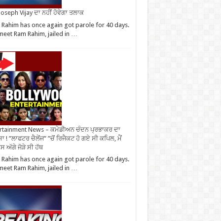
oseph Vijay ਦਾ ਨਹੀਂ ਹੋਵੇਗਾ ਤਲਾਕ
Rahim has once again got parole for 40 days.
eet Ram Rahim, jailed in …
rtainment News – ਕਮੇਡੀਅਨ ਚੰਦਨ ਪ੍ਰਭਾਕਰ ਦਾ
ਾ ! ”ਲਾਫਟਰ ਚੈਲੇਂਜ” ”ਚੋਂ ਰਿਜੈਕਟ ਹੋ ਗਏ ਸੀ ਕਪਿਲ, ਮੈਂ
 ਅੱਗੇ ਜੋੜੇ ਸੀ ਹੱਥ
Rahim has once again got parole for 40 days.
eet Ram Rahim, jailed in …