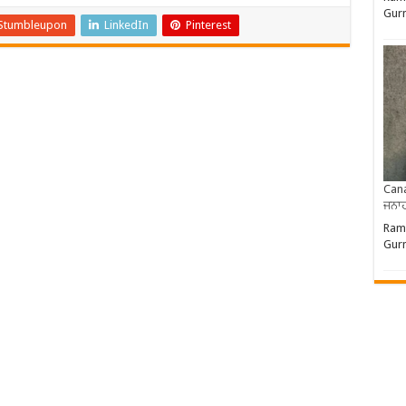
Gurm
Stumbleupon
LinkedIn
Pinterest
Cana
ਜਨਾਹ
Ram 
Gurm