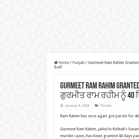
Home
/
Punjab
/
Gurmeet Ram Rahim Granted 40-
ਮਿਲੀ
Gurmeet Ram Rahim Granted
ਗੁਰਮੀਤ ਰਾਮ ਰਹੀਮ ਨੂੰ 40 ਦ
January 4, 2026
Punjab
Ram Rahim has once again got parole for 40
Gurmeet Ram Rahim, jailed in Rohtak’s Sunari
murder cases, has been granted 40 days paro