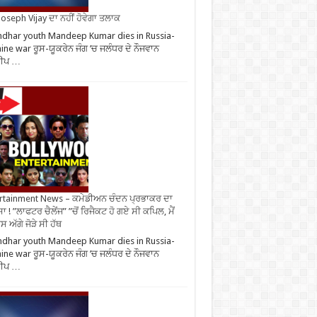
oseph Vijay ਦਾ ਨਹੀਂ ਹੋਵੇਗਾ ਤਲਾਕ
ndhar youth Mandeep Kumar dies in Russia-
ine war ਰੂਸ-ਯੂਕਰੇਨ ਜੰਗ ’ਚ ਜਲੰਧਰ ਦੇ ਨੌਜਵਾਨ
ੀਪ …
rtainment News – ਕਮੇਡੀਅਨ ਚੰਦਨ ਪ੍ਰਭਾਕਰ ਦਾ
ਾ ! ”ਲਾਫਟਰ ਚੈਲੇਂਜ” ”ਚੋਂ ਰਿਜੈਕਟ ਹੋ ਗਏ ਸੀ ਕਪਿਲ, ਮੈਂ
 ਅੱਗੇ ਜੋੜੇ ਸੀ ਹੱਥ
ndhar youth Mandeep Kumar dies in Russia-
ine war ਰੂਸ-ਯੂਕਰੇਨ ਜੰਗ ’ਚ ਜਲੰਧਰ ਦੇ ਨੌਜਵਾਨ
ੀਪ …