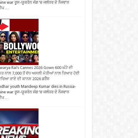
ine war ਰੂਸ-ਯੂਕਰੇਨ ਜੰਗ ’ਚ ਜਲੰਧਰ ਦੇ ਨੌਜਵਾਨ
ੀਪ …
warya Rai’s Cannes 2026 Gown 600 ਘੰਟੇ ਦੀ
ਤ ਨਾਲ 7,000 ਤੋਂ ਵੱਧ ਅਸਲੀ ਮੋਤੀਆਂ ਨਾਲ ਤਿਆਰ ਹੋਈ
ਰਿਆ ਰਾਏ ਦੀ ਕਾਨਸ 2026 ਡਰੈੱਸ
ndhar youth Mandeep Kumar dies in Russia-
ine war ਰੂਸ-ਯੂਕਰੇਨ ਜੰਗ ’ਚ ਜਲੰਧਰ ਦੇ ਨੌਜਵਾਨ
ੀਪ …