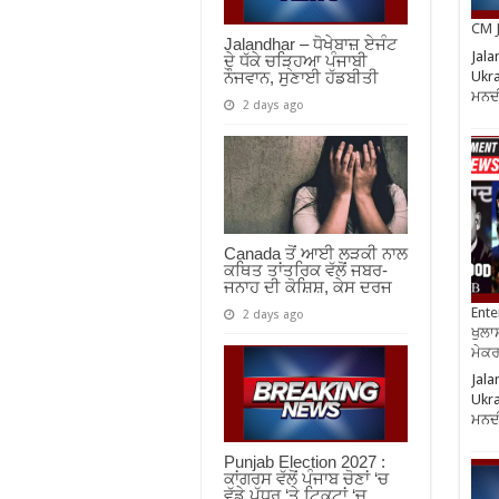
CM J
Jalandhar – ਧੋਖੇਬਾਜ਼ ਏਜੰਟ
Jala
ਦੇ ਧੱਕੇ ਚੜ੍ਹਿਆ ਪੰਜਾਬੀ
Ukra
ਨੌਜਵਾਨ, ਸੁਣਾਈ ਹੱਡਬੀਤੀ
ਮਨਦ
2 days ago
Canada ਤੋਂ ਆਈ ਲੜਕੀ ਨਾਲ
ਕਥਿਤ ਤਾਂਤਰਿਕ ਵੱਲੋਂ ਜਬਰ-
ਜਨਾਹ ਦੀ ਕੋਸ਼ਿਸ਼, ਕੇਸ ਦਰਜ
Ente
2 days ago
ਖੁਲਾਸ
ਮੇਕਰਸ
Jala
Ukra
ਮਨਦ
Punjab Election 2027 :
ਕਾਂਗਰਸ ਵੱਲੋਂ ਪੰਜਾਬ ਚੋਣਾਂ ‘ਚ
ਵੱਡੇ ਪੱਧਰ ‘ਤੇ ਟਿਕਟਾਂ ‘ਚ