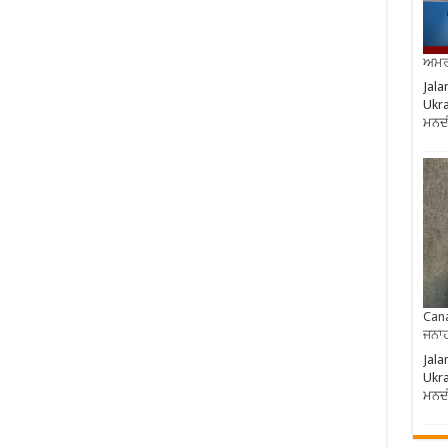
ਅਮਰੀ
Jala
Ukra
ਮਨਦ
Cana
ਜਨਾਹ
Jala
Ukra
ਮਨਦ