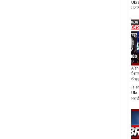
Ukra
ਮਨਦ
Aish
ਮਿਹਨ
ਐਸ਼ਵ
Jala
Ukra
ਮਨਦ