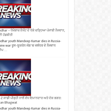
ndhar – ਧੋਖੇਬਾਜ਼ ਏਜੰਟ ਦੇ ਧੱਕੇ ਚੜ੍ਹਿਆ ਪੰਜਾਬੀ ਨੌਜਵਾਨ,
ਈ ਹੱਡਬੀਤੀ
ndhar youth Mandeep Kumar dies in Russia-
ine war ਰੂਸ-ਯੂਕਰੇਨ ਜੰਗ ’ਚ ਜਲੰਧਰ ਦੇ ਨੌਜਵਾਨ
ੀਪ …
Z ਸਾਡੀ ਪੀੜ੍ਹੀ ਨਾਲੋਂ ਵੱਧ ਇਮਾਨਦਾਰ ਅਤੇ ਦੇਸ਼ ਭਗਤ:
an Bhagwat
ndhar youth Mandeep Kumar dies in Russia-