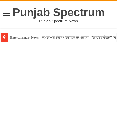
Punjab Spectrum
Punjab Spectrum News
Entertainment News – ਕਮੇਡੀਅਨ ਚੰਦਨ ਪ੍ਰਭਾਕਰ ਦਾ ਖੁਲਾਸਾ ! ”ਲਾਫਟਰ ਚੈਲੇਂਜ” ”ਚੋਂ ਰ