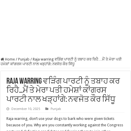
Home
/
Punjab
/
Raja warring ਵੜਿੰਗ ਪਾਰਟੀ ਨੂੰ ਤਬਾਹ ਕਰ ਰਿਹੈ…ਮੈਂ ਤੇ ਮੇਰਾ ਪਤੀ
ਹਮੇਸ਼ਾਂ ਕਾਂਗਰਸ ਪਾਰਟੀ ਨਾਲ ਖੜ੍ਹਾਂਗੇ: ਨਵਜੋਤ ਕੌਰ ਸਿੱਧੂ
Raja warring ਵੜਿੰਗ ਪਾਰਟੀ ਨੂੰ ਤਬਾਹ ਕਰ
ਰਿਹੈ…ਮੈਂ ਤੇ ਮੇਰਾ ਪਤੀ ਹਮੇਸ਼ਾਂ ਕਾਂਗਰਸ
ਪਾਰਟੀ ਨਾਲ ਖੜ੍ਹਾਂਗੇ: ਨਵਜੋਤ ਕੌਰ ਸਿੱਧੂ
December 10, 2025
Punjab
Raja warring, don’t use your dogs to bark who were given tickets
because of you. Why are you constantly working against the Congress