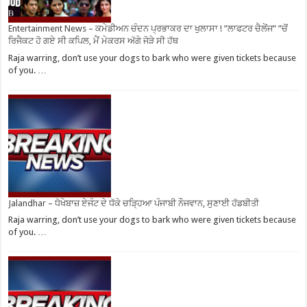
Entertainment News – ਕਮੇਡੀਅਨ ਚੰਦਨ ਪ੍ਰਭਾਕਰ ਦਾ ਖੁਲਾਸਾ ! ”ਲਾਫਟਰ ਚੈਲੇਂਜ” ”ਚੋਂ
ਰਿਜੈਕਟ ਹੋ ਗਏ ਸੀ ਕਪਿਲ, ਮੈਂ ਮੇਕਰਸ ਅੱਗੇ ਜੋੜੇ ਸੀ ਹੱਥ
Raja warring, don’t use your dogs to bark who were given tickets because
of you. …
Jalandhar – ਧੋਖੇਬਾਜ਼ ਏਜੰਟ ਦੇ ਧੱਕੇ ਚੜ੍ਹਿਆ ਪੰਜਾਬੀ ਨੌਜਵਾਨ, ਸੁਣਾਈ ਹੱਡਬੀਤੀ
Raja warring, don’t use your dogs to bark who were given tickets because
of you. …