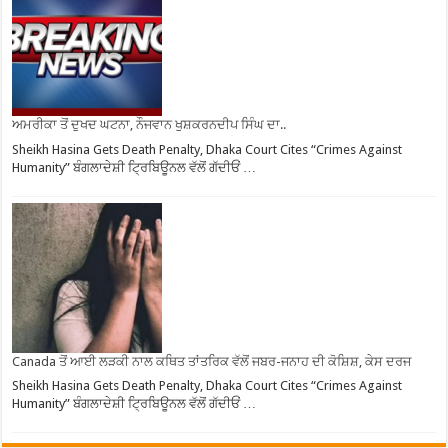
ਅਮਰੀਕਾ ਤੋਂ ਦੁਖਦ ਘਟਨਾ, ਨੌਜਵਾਨ ਖੁਸ਼ਕਰਨਦੀਪ ਸਿੰਘ ਦਾ..
Sheikh Hasina Gets Death Penalty, Dhaka Court Cites “Crimes Against
Humanity” ਬੰਗਲਾਦੇਸ਼ੀ ਟ੍ਰਿਬਿਊਨਲ ਵੱਲੋਂ ਗੱਦੀਓਂ …
Canada ਤੋਂ ਆਈ ਲੜਕੀ ਨਾਲ ਕਥਿਤ ਤਾਂਤਰਿਕ ਵੱਲੋਂ ਜਬਰ-ਜਨਾਹ ਦੀ ਕੋਸ਼ਿਸ਼, ਕੇਸ ਦਰਜ
Sheikh Hasina Gets Death Penalty, Dhaka Court Cites “Crimes Against
Humanity” ਬੰਗਲਾਦੇਸ਼ੀ ਟ੍ਰਿਬਿਊਨਲ ਵੱਲੋਂ ਗੱਦੀਓਂ …