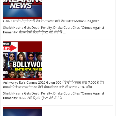
Gen-Z ਸਾਡੀ ਪੀੜ੍ਹੀ ਨਾਲੋਂ ਵੱਧ ਇਮਾਨਦਾਰ ਅਤੇ ਦੇਸ਼ ਭਗਤ: Mohan Bhagwat
Sheikh Hasina Gets Death Penalty, Dhaka Court Cites “Crimes Against
Humanity” ਬੰਗਲਾਦੇਸ਼ੀ ਟ੍ਰਿਬਿਊਨਲ ਵੱਲੋਂ ਗੱਦੀਓਂ …
Aishwarya Rai’s Cannes 2026 Gown 600 ਘੰਟੇ ਦੀ ਮਿਹਨਤ ਨਾਲ 7,000 ਤੋਂ ਵੱਧ
ਅਸਲੀ ਮੋਤੀਆਂ ਨਾਲ ਤਿਆਰ ਹੋਈ ਐਸ਼ਵਰਿਆ ਰਾਏ ਦੀ ਕਾਨਸ 2026 ਡਰੈੱਸ
Sheikh Hasina Gets Death Penalty, Dhaka Court Cites “Crimes Against
Humanity” ਬੰਗਲਾਦੇਸ਼ੀ ਟ੍ਰਿਬਿਊਨਲ ਵੱਲੋਂ ਗੱਦੀਓਂ …