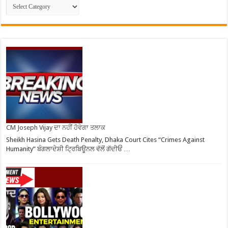
CM Joseph Vijay ਦਾ ਨਹੀਂ ਹੋਵੇਗਾ ਤਲਾਕ
Sheikh Hasina Gets Death Penalty, Dhaka Court Cites “Crimes Against
Humanity” ਬੰਗਲਾਦੇਸ਼ੀ ਟ੍ਰਿਬਿਊਨਲ ਵੱਲੋਂ ਗੱਦੀਓਂ …