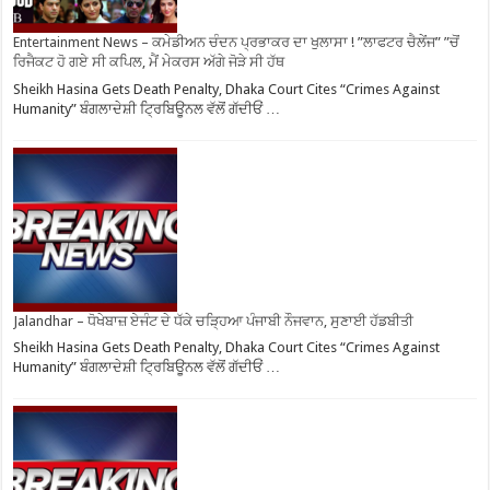
Entertainment News – ਕਮੇਡੀਅਨ ਚੰਦਨ ਪ੍ਰਭਾਕਰ ਦਾ ਖੁਲਾਸਾ ! ”ਲਾਫਟਰ ਚੈਲੇਂਜ” ”ਚੋਂ
ਰਿਜੈਕਟ ਹੋ ਗਏ ਸੀ ਕਪਿਲ, ਮੈਂ ਮੇਕਰਸ ਅੱਗੇ ਜੋੜੇ ਸੀ ਹੱਥ
Sheikh Hasina Gets Death Penalty, Dhaka Court Cites “Crimes Against
Humanity” ਬੰਗਲਾਦੇਸ਼ੀ ਟ੍ਰਿਬਿਊਨਲ ਵੱਲੋਂ ਗੱਦੀਓਂ …
Jalandhar – ਧੋਖੇਬਾਜ਼ ਏਜੰਟ ਦੇ ਧੱਕੇ ਚੜ੍ਹਿਆ ਪੰਜਾਬੀ ਨੌਜਵਾਨ, ਸੁਣਾਈ ਹੱਡਬੀਤੀ
Sheikh Hasina Gets Death Penalty, Dhaka Court Cites “Crimes Against
Humanity” ਬੰਗਲਾਦੇਸ਼ੀ ਟ੍ਰਿਬਿਊਨਲ ਵੱਲੋਂ ਗੱਦੀਓਂ …