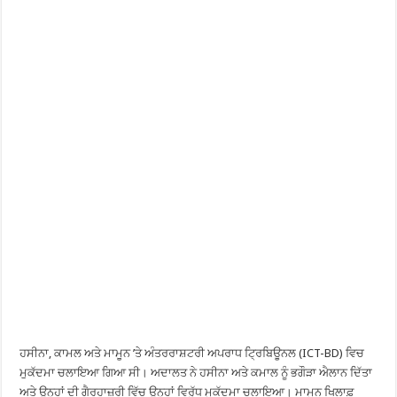
ਹਸੀਨਾ, ਕਾਮਲ ਅਤੇ ਮਾਮੂਨ ’ਤੇ ਅੰਤਰਰਾਸ਼ਟਰੀ ਅਪਰਾਧ ਟ੍ਰਿਬਿਊਨਲ (ICT-BD) ਵਿਚ
ਮੁਕੱਦਮਾ ਚਲਾਇਆ ਗਿਆ ਸੀ। ਅਦਾਲਤ ਨੇ ਹਸੀਨਾ ਅਤੇ ਕਮਾਲ ਨੂੰ ਭਗੌੜਾ ਐਲਾਨ ਦਿੱਤਾ
ਅਤੇ ਉਨ੍ਹਾਂ ਦੀ ਗੈਰਹਾਜ਼ਰੀ ਵਿੱਚ ਉਨ੍ਹਾਂ ਵਿਰੁੱਧ ਮੁਕੱਦਮਾ ਚਲਾਇਆ। ਮਾਮੂਨ ਖਿਲਾਫ਼