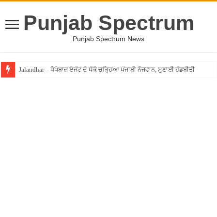
Punjab Spectrum
Punjab Spectrum News
Jalandhar – ਧੋਖੇਬਾਜ਼ ਏਜੰਟ ਦੇ ਧੱਕੇ ਚੜ੍ਹਿਆ ਪੰਜਾਬੀ ਨੌਜਵਾਨ, ਸੁਣਾਈ ਹੱਡਬੀਤੀ