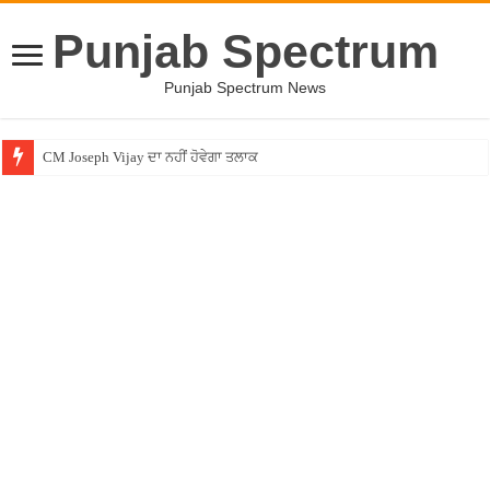
Punjab Spectrum
Punjab Spectrum News
Entertainment News – ਕਮੇਡੀਅਨ ਚੰਦਨ ਪ੍ਰਭਾਕਰ ਦਾ ਖੁਲਾਸਾ ! ”ਲਾਫਟਰ ਚੈਲੇਂਜ” ”ਚੋਂ ਰ