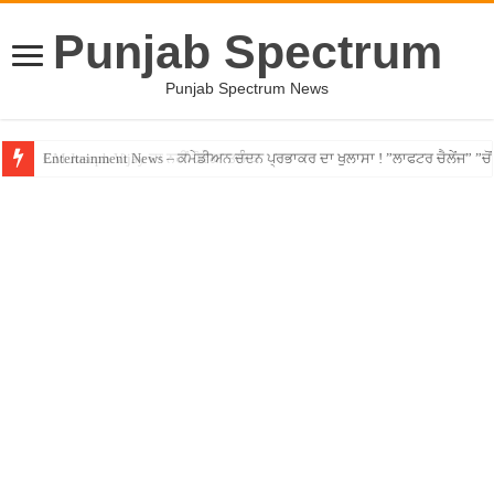
Punjab Spectrum
Punjab Spectrum News
Entertainment News – ਕਮੇਡੀਅਨ ਚੰਦਨ ਪ੍ਰਭਾਕਰ ਦਾ ਖੁਲਾਸਾ ! ”ਲਾਫਟਰ ਚੈਲੇਂਜ” ”ਚੋਂ ਰ