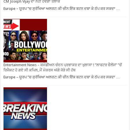
CM Joseph Vijay ਦਾ ਨਹੀਂ ਹੋਵੇਗਾ ਤਲਾਕ
Europe – ਯੂਰਪ ”ਚ ਸੁਰੱਖਿਆ ਅਲਰਟ: ਕੀ ਚੀਨ ਇੱਕ ਬਟਨ ਦਬਾ ਕੇ ਠੱਪ ਕਰ ਸਕਦਾ …
Entertainment News – ਕਮੇਡੀਅਨ ਚੰਦਨ ਪ੍ਰਭਾਕਰ ਦਾ ਖੁਲਾਸਾ ! ”ਲਾਫਟਰ ਚੈਲੇਂਜ” ”ਚੋਂ
ਰਿਜੈਕਟ ਹੋ ਗਏ ਸੀ ਕਪਿਲ, ਮੈਂ ਮੇਕਰਸ ਅੱਗੇ ਜੋੜੇ ਸੀ ਹੱਥ
Europe – ਯੂਰਪ ”ਚ ਸੁਰੱਖਿਆ ਅਲਰਟ: ਕੀ ਚੀਨ ਇੱਕ ਬਟਨ ਦਬਾ ਕੇ ਠੱਪ ਕਰ ਸਕਦਾ …