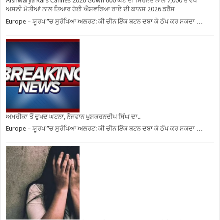
Aishwarya Rai’s Cannes 2026 Gown 600 ਘੰਟੇ ਦੀ ਮਿਹਨਤ ਨਾਲ 7,000 ਤੋਂ ਵੱਧ
ਅਸਲੀ ਮੋਤੀਆਂ ਨਾਲ ਤਿਆਰ ਹੋਈ ਐਸ਼ਵਰਿਆ ਰਾਏ ਦੀ ਕਾਨਸ 2026 ਡਰੈੱਸ
Europe – ਯੂਰਪ ”ਚ ਸੁਰੱਖਿਆ ਅਲਰਟ: ਕੀ ਚੀਨ ਇੱਕ ਬਟਨ ਦਬਾ ਕੇ ਠੱਪ ਕਰ ਸਕਦਾ …
ਅਮਰੀਕਾ ਤੋਂ ਦੁਖਦ ਘਟਨਾ, ਨੌਜਵਾਨ ਖੁਸ਼ਕਰਨਦੀਪ ਸਿੰਘ ਦਾ..
Europe – ਯੂਰਪ ”ਚ ਸੁਰੱਖਿਆ ਅਲਰਟ: ਕੀ ਚੀਨ ਇੱਕ ਬਟਨ ਦਬਾ ਕੇ ਠੱਪ ਕਰ ਸਕਦਾ …