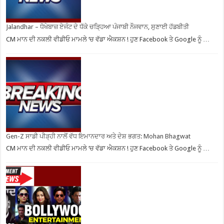
Jalandhar – ਧੋਖੇਬਾਜ਼ ਏਜੰਟ ਦੇ ਧੱਕੇ ਚੜ੍ਹਿਆ ਪੰਜਾਬੀ ਨੌਜਵਾਨ, ਸੁਣਾਈ ਹੱਡਬੀਤੀ
CM ਮਾਨ ਦੀ ਨਕਲੀ ਵੀਡੀਓ ਮਾਮਲੇ ‘ਚ ਵੱਡਾ ਐਕਸ਼ਨ ! ਹੁਣ Facebook ਤੇ Google ਨੂੰ …
Gen-Z ਸਾਡੀ ਪੀੜ੍ਹੀ ਨਾਲੋਂ ਵੱਧ ਇਮਾਨਦਾਰ ਅਤੇ ਦੇਸ਼ ਭਗਤ: Mohan Bhagwat
CM ਮਾਨ ਦੀ ਨਕਲੀ ਵੀਡੀਓ ਮਾਮਲੇ ‘ਚ ਵੱਡਾ ਐਕਸ਼ਨ ! ਹੁਣ Facebook ਤੇ Google ਨੂੰ …