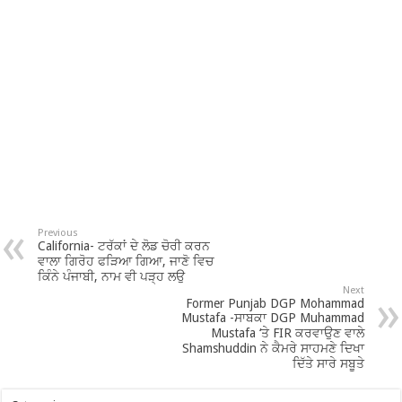
Previous
California- ਟਰੱਕਾਂ ਦੇ ਲੋਡ ਚੋਰੀ ਕਰਨ
ਵਾਲਾ ਗਿਰੋਹ ਫੜਿਆ ਗਿਆ, ਜਾਣੋ ਵਿਚ
ਕਿੰਨੇ ਪੰਜਾਬੀ, ਨਾਮ ਵੀ ਪੜ੍ਹ ਲਉ
Next
Former Punjab DGP Mohammad
Mustafa -ਸਾਬਕਾ DGP Muhammad
Mustafa ‘ਤੇ FIR ਕਰਵਾਉਣ ਵਾਲੇ
Shamshuddin ਨੇ ਕੈਮਰੇ ਸਾਹਮਣੇ ਦਿਖਾ
ਦਿੱਤੇ ਸਾਰੇ ਸਬੂਤੇ