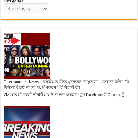
Categories
Entertainment News – ਕਮੇਡੀਅਨ ਚੰਦਨ ਪ੍ਰਭਾਕਰ ਦਾ ਖੁਲਾਸਾ ! ”ਲਾਫਟਰ ਚੈਲੇਂਜ” ”ਚੋਂ
ਰਿਜੈਕਟ ਹੋ ਗਏ ਸੀ ਕਪਿਲ, ਮੈਂ ਮੇਕਰਸ ਅੱਗੇ ਜੋੜੇ ਸੀ ਹੱਥ
CM ਮਾਨ ਦੀ ਨਕਲੀ ਵੀਡੀਓ ਮਾਮਲੇ ‘ਚ ਵੱਡਾ ਐਕਸ਼ਨ ! ਹੁਣ Facebook ਤੇ Google ਨੂੰ …