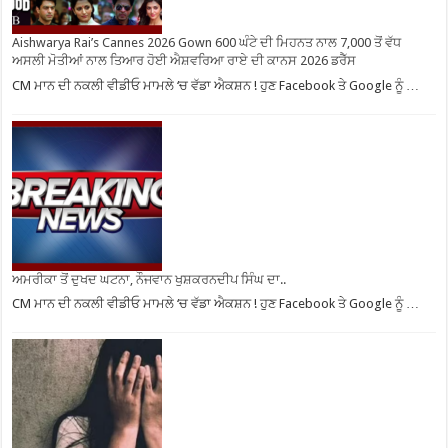
Aishwarya Rai’s Cannes 2026 Gown 600 ਘੰਟੇ ਦੀ ਮਿਹਨਤ ਨਾਲ 7,000 ਤੋਂ ਵੱਧ
ਅਸਲੀ ਮੋਤੀਆਂ ਨਾਲ ਤਿਆਰ ਹੋਈ ਐਸ਼ਵਰਿਆ ਰਾਏ ਦੀ ਕਾਨਸ 2026 ਡਰੈੱਸ
CM ਮਾਨ ਦੀ ਨਕਲੀ ਵੀਡੀਓ ਮਾਮਲੇ ‘ਚ ਵੱਡਾ ਐਕਸ਼ਨ ! ਹੁਣ Facebook ਤੇ Google ਨੂੰ …
ਅਮਰੀਕਾ ਤੋਂ ਦੁਖਦ ਘਟਨਾ, ਨੌਜਵਾਨ ਖੁਸ਼ਕਰਨਦੀਪ ਸਿੰਘ ਦਾ..
CM ਮਾਨ ਦੀ ਨਕਲੀ ਵੀਡੀਓ ਮਾਮਲੇ ‘ਚ ਵੱਡਾ ਐਕਸ਼ਨ ! ਹੁਣ Facebook ਤੇ Google ਨੂੰ …