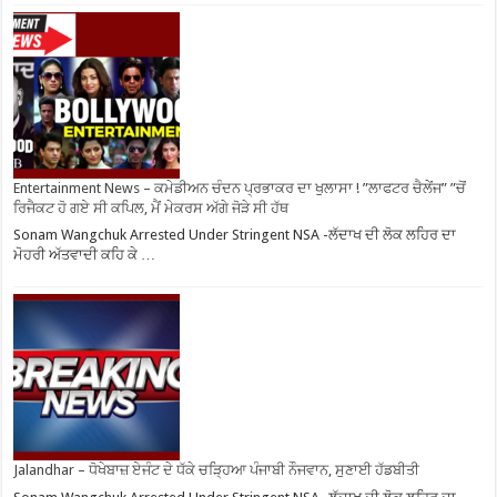
Entertainment News – ਕਮੇਡੀਅਨ ਚੰਦਨ ਪ੍ਰਭਾਕਰ ਦਾ ਖੁਲਾਸਾ ! ”ਲਾਫਟਰ ਚੈਲੇਂਜ” ”ਚੋਂ
ਰਿਜੈਕਟ ਹੋ ਗਏ ਸੀ ਕਪਿਲ, ਮੈਂ ਮੇਕਰਸ ਅੱਗੇ ਜੋੜੇ ਸੀ ਹੱਥ
Sonam Wangchuk Arrested Under Stringent NSA -ਲੱਦਾਖ ਦੀ ਲੋਕ ਲਹਿਰ ਦਾ
ਮੋਹਰੀ ਅੱਤਵਾਦੀ ਕਹਿ ਕੇ …
Jalandhar – ਧੋਖੇਬਾਜ਼ ਏਜੰਟ ਦੇ ਧੱਕੇ ਚੜ੍ਹਿਆ ਪੰਜਾਬੀ ਨੌਜਵਾਨ, ਸੁਣਾਈ ਹੱਡਬੀਤੀ