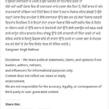
ਹੈ ਉਸਦੀ ਸਥਾਨਕਤਾ ਦੇ ਮਸਲੇ ਤੇ ਉਸ ਅੰਦੋਲਨ ਦੀ ਹਿਮਾਇਤ ਕਰਦੇ ਹਾਂ
ਐਸੇ ਤਰਾਂ ਅਸੀਂ ਪੰਜਾਬ ਵਿਚ ਵੀ ਸਥਾਨਕਤਾ ਵਾਰੇ ਮਸਲਾ ਚੱਲ ਰਿਹਾ ਹੈ, ਜਿਵੇੰ ਭਾਰਤ ਦੇ ਅੰਧ
ਰਾਸ਼ਟਰਵਾਦੀ ਮੀਡਿਆ ਅਤੇ ਹਿੰਦੀ ਬੈਲਟ ਦੇ ਲੋਕਾਂ ਨੇ ਲਦਾਖ ਖਿਲਾਫ ਜਹਿਰ ਗੱਲਛੀ ਹੈ ਉਸੇ
ਤਰ੍ਹਾਂ ਪੰਜਾਬ ਵਿਚ ਕਾਮਰੇਡਾਂ ਨੇ ਇੱਥੇ ਸਥਾਨਕਤਾ ਉੱਤੇ ਗੱਲ ਕਰ ਰਹੇ ਲੋਕਾਂ ਖਿਲਾਫ ਨਫਰਤੀ
ਵਿਰਤਾਂਤ ਸਿਰਜਿਆ ਹੈ ਸੋ ਇਹਨਾਂ ਦੋਹਾਂ ਤਾਕਤਾ ਖਿਲਾਫ ਜਿੱਥੇ ਅਸੀਂ ਲਕੀਰ ਖਿੱਚ ਕੇ ਵਿਰੋਧ
ਦਾ ਐਲਾਨ ਕਰਦੇ ਹਾਂ ਉੱਥੇ ਲਦਾਖ ਦੇ ਲੋਕਤੰਤਰੀ ਹੱਕਾਂ ਉੱਤੇ ਗੋਲੀ ਚਲਾਉਣ ਅਤੇ NSA ਵਰਗੇ
ਕਾਲੇ ਕਾਨੂੰਨ ਤਹਿਤ ਡਾਕਟਰ ਸੋਨਮ ਵਾਂਗਛੂ ਉੱਤੇ ਹੋਈ ਕਾਰਵਾਈ ਦੀ ਨਿੰਦਾ ਕਰਦੇ ਹਾਂ ਅਤੇ
ਕੋਸ਼ਿਸ਼ ਕਰਾਂਗੇ ਕੇ ਇਸਨੂੰ ਫੈਡਰਲ ਢਾਂਚੇ ਦੀ ਭਾਵਨਾ ਉੱਤੇ ਹਮਲੇ ਦਾ ਮਸਲਾ ਬਣਾ ਕੇ ਸੰਘਰਸ਼
ਕਰ ਰਹੇ ਲੋਕਾਂ ਦੇ ਹੱਕ ਵਿਚ ਇਕੱਠ ਰੱਖਣ ਦੀ ਕੋਸ਼ਿਸ਼ ਕਰਾਂਗੇ |
Gangveer Singh Rathour
Disclaimer – We share political statements, claims, and opinions from
leaders, authors, netizens,
and influencers for informational purposes only.
Content does not reflect our views or imply
endorsement.
We are not responsible for the accuracy, legality, or consequences of
third-party or user-generated content.
Share this: