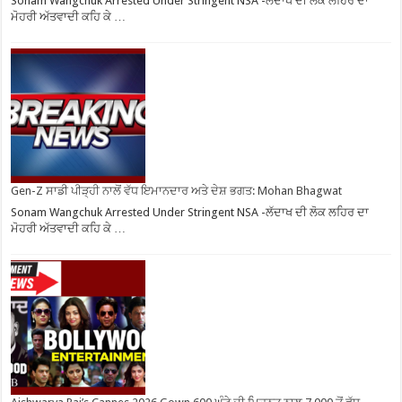
Sonam Wangchuk Arrested Under Stringent NSA -ਲੱਦਾਖ ਦੀ ਲੋਕ ਲਹਿਰ ਦਾ
ਮੋਹਰੀ ਅੱਤਵਾਦੀ ਕਹਿ ਕੇ …
Gen-Z ਸਾਡੀ ਪੀੜ੍ਹੀ ਨਾਲੋਂ ਵੱਧ ਇਮਾਨਦਾਰ ਅਤੇ ਦੇਸ਼ ਭਗਤ: Mohan Bhagwat
Sonam Wangchuk Arrested Under Stringent NSA -ਲੱਦਾਖ ਦੀ ਲੋਕ ਲਹਿਰ ਦਾ
ਮੋਹਰੀ ਅੱਤਵਾਦੀ ਕਹਿ ਕੇ …