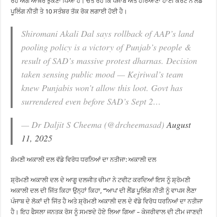
ਰੋਹ ਅੱਗੇ ਆਖ਼ਰ ਝੁਕਣਾ ਪਿਆ ਹੈ। ਚੇਤੇ ਰਹੇ ਕਿ ਪੰਜਾਬ ਅਤੇ ਹਰਿਆਣਾ ਹਾਈ ਕੋਰਟ ਨੇ ਲੈਂਡ
ਪੂਲਿੰਗ ਨੀਤੀ ਤੇ 10 ਸਤੰਬਰ ਤੱਕ ਰੋਕ ਲਗਾਈ ਹੋਈ ਹੈ।
Shiromani Akali Dal says rollback of AAP’s land
pooling policy is a victory of Punjab’s people &
result of SAD’s massive protest dharnas. Decision
taken sensing public mood — Kejriwal’s team
knew Punjabis won’t allow this loot. Govt has
surrendered even before SAD’s Sept 2…
— Dr Daljit S Cheema (@drcheemasad)
August
11, 2025
ਸ਼ੋਮਣੀ ਅਕਾਲੀ ਦਲ ਵੱਡੇ ਵਿਰੋਧ ਧਰਨਿਆਂ ਦਾ ਨਤੀਜਾ: ਅਕਾਲੀ ਦਲ
ਸ਼੍ਰੋਮਣੀ ਅਕਾਲੀ ਦਲ ਦੇ ਆਗੂ ਦਲਜੀਤ ਚੀਮਾ ਨੇ ਟਵੀਟ ਕਰਦਿਆਂ ਇਸ ਨੂੰ ਸ਼੍ਰੋਮਣੀ
ਅਕਾਲੀ ਦਲ ਦੀ ਜਿੱਤ ਕਿਹਾ ਉਨ੍ਹਾਂ ਕਿਹਾ, ‘‘’ਆਪ’ ਦੀ ਲੈਂਡ ਪੂਲਿੰਗ ਨੀਤੀ ਨੂੰ ਵਾਪਸ ਲੈਣਾ
ਪੰਜਾਬ ਦੇ ਲੋਕਾਂ ਦੀ ਜਿੱਤ ਹੈ ਅਤੇ ਸ਼੍ਰੋਮਣੀ ਅਕਾਲੀ ਦਲ ਦੇ ਵੱਡੇ ਵਿਰੋਧ ਧਰਨਿਆਂ ਦਾ ਨਤੀਜਾ
ਹੈ। ਇਹ ਫੈਸਲਾ ਜਨਤਕ ਰੋਸ ਨੂੰ ਸਮਝਦੇ ਹੋਏ ਲਿਆ ਗਿਆ – ਕੇਜਰੀਵਾਲ ਦੀ ਟੀਮ ਜਾਣਦੀ