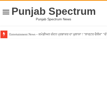
Punjab Spectrum
Punjab Spectrum News
Entertainment News – ਕਮੇਡੀਅਨ ਚੰਦਨ ਪ੍ਰਭਾਕਰ ਦਾ ਖੁਲਾਸਾ ! ”ਲਾਫਟਰ ਚੈਲੇਂਜ” ”ਚੋਂ ਰ
Jalandhar – ਧੋਖੇਬਾਜ਼ ਏਜੰਟ ਦੇ ਧੱਕੇ ਚੜ੍ਹਿਆ ਪੰਜਾਬੀ ਨੌਜਵਾਨ, ਸੁਣਾਈ ਹੱਡਬੀਤੀ