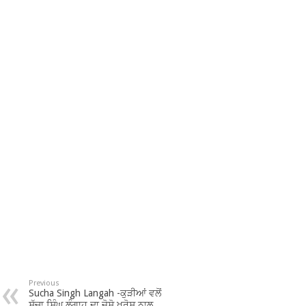
Previous
Sucha Singh Langah -ਕੁੜੀਆਂ ਵਲੋਂ
ਸੁੱਚਾ ਸਿੰਘ ਲੰਗਾਹ ਦਾ ਜੋਸ਼ੋ ਖਰੋਸ਼ ਨਾਲ