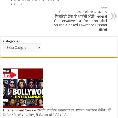
ਸਵਾਗਤ
Next
Canada — ਕੰਜ਼ਰਵਟਿਵ ਪਾਰਟੀ ਨੇ
ਬਿਸ਼ਨੋਈ ਗੈਂਗ ‘ਤੇ ਪਾਬੰਦੀ ਮੰਗੀ Federal
Conservatives call for terror label
on India-based Lawrence Bishnoi
gang
Categories
Entertainment News – ਕਮੇਡੀਅਨ ਚੰਦਨ ਪ੍ਰਭਾਕਰ ਦਾ ਖੁਲਾਸਾ ! ”ਲਾਫਟਰ ਚੈਲੇਂਜ” ”ਚੋਂ
ਰਿਜੈਕਟ ਹੋ ਗਏ ਸੀ ਕਪਿਲ, ਮੈਂ ਮੇਕਰਸ ਅੱਗੇ ਜੋੜੇ ਸੀ ਹੱਥ