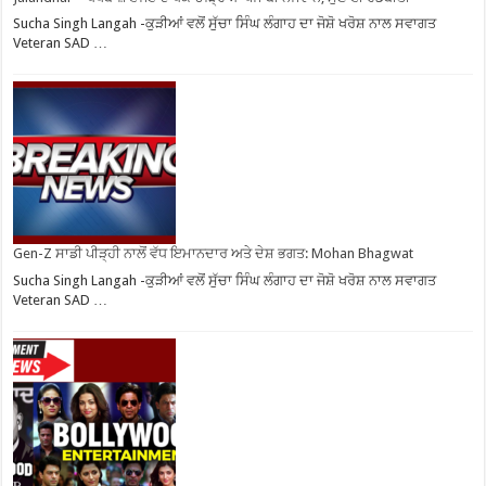
Sucha Singh Langah -ਕੁੜੀਆਂ ਵਲੋਂ ਸੁੱਚਾ ਸਿੰਘ ਲੰਗਾਹ ਦਾ ਜੋਸ਼ੋ ਖਰੋਸ਼ ਨਾਲ ਸਵਾਗਤ
Veteran SAD …
Gen-Z ਸਾਡੀ ਪੀੜ੍ਹੀ ਨਾਲੋਂ ਵੱਧ ਇਮਾਨਦਾਰ ਅਤੇ ਦੇਸ਼ ਭਗਤ: Mohan Bhagwat
Sucha Singh Langah -ਕੁੜੀਆਂ ਵਲੋਂ ਸੁੱਚਾ ਸਿੰਘ ਲੰਗਾਹ ਦਾ ਜੋਸ਼ੋ ਖਰੋਸ਼ ਨਾਲ ਸਵਾਗਤ
Veteran SAD …