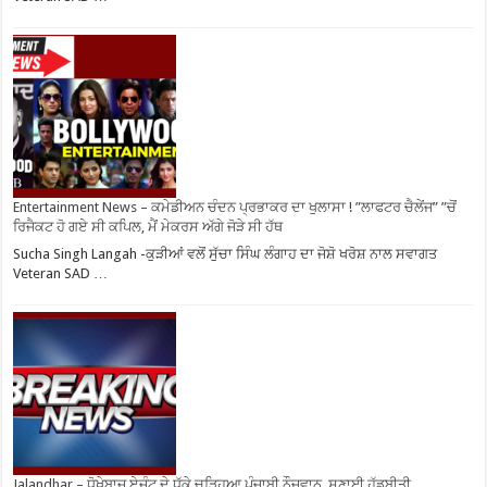
Entertainment News – ਕਮੇਡੀਅਨ ਚੰਦਨ ਪ੍ਰਭਾਕਰ ਦਾ ਖੁਲਾਸਾ ! ”ਲਾਫਟਰ ਚੈਲੇਂਜ” ”ਚੋਂ
ਰਿਜੈਕਟ ਹੋ ਗਏ ਸੀ ਕਪਿਲ, ਮੈਂ ਮੇਕਰਸ ਅੱਗੇ ਜੋੜੇ ਸੀ ਹੱਥ
Sucha Singh Langah -ਕੁੜੀਆਂ ਵਲੋਂ ਸੁੱਚਾ ਸਿੰਘ ਲੰਗਾਹ ਦਾ ਜੋਸ਼ੋ ਖਰੋਸ਼ ਨਾਲ ਸਵਾਗਤ
Veteran SAD …
Jalandhar – ਧੋਖੇਬਾਜ਼ ਏਜੰਟ ਦੇ ਧੱਕੇ ਚੜ੍ਹਿਆ ਪੰਜਾਬੀ ਨੌਜਵਾਨ, ਸੁਣਾਈ ਹੱਡਬੀਤੀ