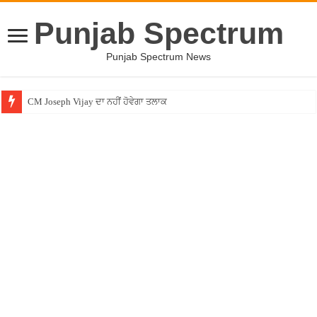
Punjab Spectrum
Punjab Spectrum News
CM Joseph Vijay ਦਾ ਨਹੀਂ ਹੋਵੇਗਾ ਤਲਾਕ
Entertainment News – ਕਮੇਡੀਅਨ ਚੰਦਨ ਪ੍ਰਭਾਕਰ ਦਾ ਖੁਲਾਸਾ ! ”ਲਾਫਟਰ ਚੈਲੇਂਜ” ”ਚੋਂ ਰ