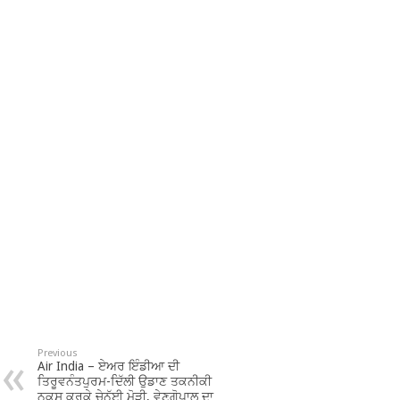
Previous
Air India – ਏਅਰ ਇੰਡੀਆ ਦੀ
ਤਿਰੂਵਨੰਤਪੁਰਮ-ਦਿੱਲੀ ਉਡਾਣ ਤਕਨੀਕੀ
ਨੁਕਸ ਕਰਕੇ ਚੇਨੱਈ ਮੋੜੀ, ਵੇਣੂਗੋਪਾਲ ਦਾ