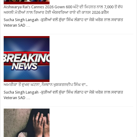
Aishwarya Rai’s Cannes 2026 Gown 600 ਘੰਟੇ ਦੀ ਮਿਹਨਤ ਨਾਲ 7,000 ਤੋਂ ਵੱਧ
ਅਸਲੀ ਮੋਤੀਆਂ ਨਾਲ ਤਿਆਰ ਹੋਈ ਐਸ਼ਵਰਿਆ ਰਾਏ ਦੀ ਕਾਨਸ 2026 ਡਰੈੱਸ
Sucha Singh Langah -ਕੁੜੀਆਂ ਵਲੋਂ ਸੁੱਚਾ ਸਿੰਘ ਲੰਗਾਹ ਦਾ ਜੋਸ਼ੋ ਖਰੋਸ਼ ਨਾਲ ਸਵਾਗਤ
Veteran SAD …
ਅਮਰੀਕਾ ਤੋਂ ਦੁਖਦ ਘਟਨਾ, ਨੌਜਵਾਨ ਖੁਸ਼ਕਰਨਦੀਪ ਸਿੰਘ ਦਾ..
Sucha Singh Langah -ਕੁੜੀਆਂ ਵਲੋਂ ਸੁੱਚਾ ਸਿੰਘ ਲੰਗਾਹ ਦਾ ਜੋਸ਼ੋ ਖਰੋਸ਼ ਨਾਲ ਸਵਾਗਤ
Veteran SAD …