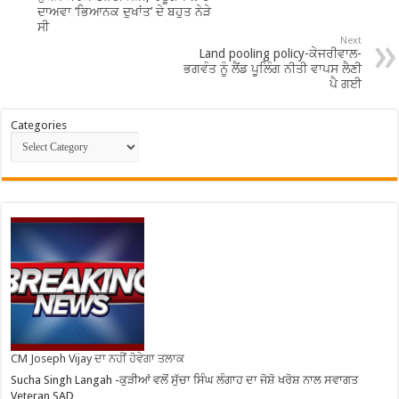
ਦਾਅਵਾ ‘ਭਿਆਨਕ ਦੁਖਾਂਤ’ ਦੇ ਬਹੁਤ ਨੇੜੇ
ਸੀ
Next
Land pooling policy-ਕੇਜਰੀਵਾਲ-
ਭਗਵੰਤ ਨੂੰ ਲੈਂਡ ਪੂਲਿੰਗ ਨੀਤੀ ਵਾਪਸ ਲੈਣੀ
ਪੈ ਗਈ
Categories
CM Joseph Vijay ਦਾ ਨਹੀਂ ਹੋਵੇਗਾ ਤਲਾਕ
Sucha Singh Langah -ਕੁੜੀਆਂ ਵਲੋਂ ਸੁੱਚਾ ਸਿੰਘ ਲੰਗਾਹ ਦਾ ਜੋਸ਼ੋ ਖਰੋਸ਼ ਨਾਲ ਸਵਾਗਤ
Veteran SAD …