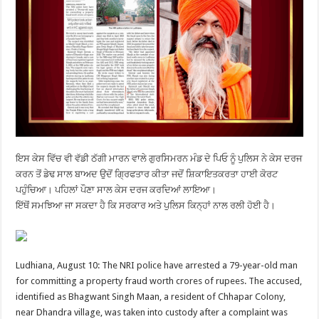
ਇਸ ਕੇਸ ਵਿੱਚ ਵੀ ਵੱਡੀ ਠੱਗੀ ਮਾਰਨ ਵਾਲੇ ਗੁਰਸਿਮਰਨ ਮੰਡ ਦੇ ਪਿਓ ਨੂੰ ਪੁਲਿਸ ਨੇ ਕੇਸ ਦਰਜ
ਕਰਨ ਤੋਂ ਡੇਢ ਸਾਲ ਬਾਅਦ ਉਦੋਂ ਗ੍ਰਿਫਤਾਰ ਕੀਤਾ ਜਦੋਂ ਸ਼ਿਕਾਇਤਕਰਤਾ ਹਾਈ ਕੋਰਟ
ਪਹੁੰਚਿਆ। ਪਹਿਲਾਂ ਪੌਣਾ ਸਾਲ ਕੇਸ ਦਰਜ ਕਰਦਿਆਂ ਲਾਇਆ।
ਇੱਥੋਂ ਸਮਝਿਆ ਜਾ ਸਕਦਾ ਹੈ ਕਿ ਸਰਕਾਰ ਅਤੇ ਪੁਲਿਸ ਕਿਨ੍ਹਾਂ ਨਾਲ ਰਲੀ ਹੋਈ ਹੈ।
Ludhiana, August 10: The NRI police have arrested a 79-year-old man
for committing a property fraud worth crores of rupees. The accused,
identified as Bhagwant Singh Maan, a resident of Chhapar Colony,
near Dhandra village, was taken into custody after a complaint was