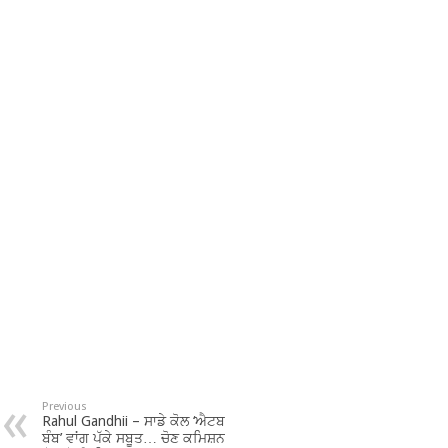
Previous
Rahul Gandhii – ਸਾਡੇ ਕੋਲ ‘ਐਟਬ
ਬੰਬ’ ਵਾਂਗ ਪੱਕੇ ਸਬੂਤ… ਚੋਣ ਕਮਿਸ਼ਨ