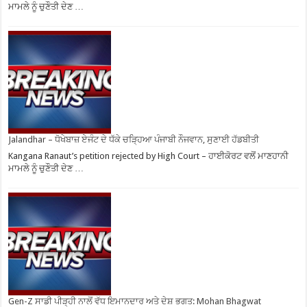
ਮਾਮਲੇ ਨੂੰ ਚੁਣੌਤੀ ਦੇਣ …
Jalandhar – ਧੋਖੇਬਾਜ਼ ਏਜੰਟ ਦੇ ਧੱਕੇ ਚੜ੍ਹਿਆ ਪੰਜਾਬੀ ਨੌਜਵਾਨ, ਸੁਣਾਈ ਹੱਡਬੀਤੀ
Kangana Ranaut’s petition rejected by High Court – ਹਾਈਕੋਰਟ ਵਲੋਂ ਮਾਣਹਾਨੀ
ਮਾਮਲੇ ਨੂੰ ਚੁਣੌਤੀ ਦੇਣ …
Gen-Z ਸਾਡੀ ਪੀੜ੍ਹੀ ਨਾਲੋਂ ਵੱਧ ਇਮਾਨਦਾਰ ਅਤੇ ਦੇਸ਼ ਭਗਤ: Mohan Bhagwat