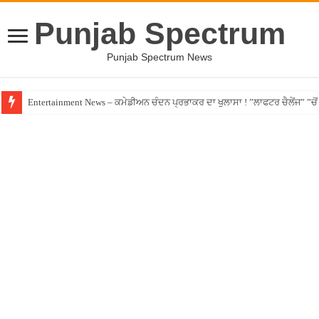
Punjab Spectrum
Punjab Spectrum News
Entertainment News – ਕਮੇਡੀਅਨ ਚੰਦਨ ਪ੍ਰਭਾਕਰ ਦਾ ਖੁਲਾਸਾ ! ”ਲਾਫਟਰ ਚੈਲੇਂਜ” ”ਚੋਂ ਰ
Jalandhar – ਧੋਖੇਬਾਜ਼ ਏਜੰਟ ਦੇ ਧੱਕੇ ਚੜ੍ਹਿਆ ਪੰਜਾਬੀ ਨੌਜਵਾਨ, ਸੁਣਾਈ ਹੱਡਬੀਤੀ