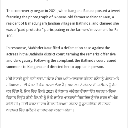
The controversy began in 2021, when Kangana Ranaut posted a tweet
featuring the photograph of 87-year-old farmer Mahinder Kaur, a
resident of Bahadurgarh Jandian village in Bathinda, and claimed she
was a “paid protester” participating in the farmers’ movement for Rs
100.
In response, Mahinder Kaur filed a defamation case against the
actress in the Bathinda district court, terming the remarks offensive
and derogatory. Following the complaint, the Bathinda court issued
summons to Kangana and directed her to appear in person.
ਮੰਡੀ ਤੋਂ ਨਵੀਂ ਚੁਣੀ ਗਈ ਭਾਜਪਾ ਸੰਸਦ ਮੈਂਬਰ ਅਤੇ ਅਦਾਕਾਰਾ ਕੰਗਨਾ ਰਣੌਤ ਨੂੰ ਪੰਜਾਬ ਅਤੇ
ਹਰਿਆਣਾ ਹਾਈ ਕੋਰਟ ਤੋਂ ਵੱਡਾ ਝਟਕਾ ਲੱਗਾ ਹੈ। ਅਦਾਲਤ ਨੇ ਕੰਗਨਾ ਦੀ ਪਟੀਸ਼ਨ ਨੂੰ ਰੱਦ
ਕਰ ਦਿੱਤਾ ਹੈ, ਜਿਸ ਵਿੱਚ ਉਸਨੇ 2021 ਦੇ ਕਿਸਾਨ ਅੰਦੋਲਨ ਦੌਰਾਨ ਇੱਕ ਬਜ਼ੁਰਗ ਮਹਿਲਾ
ਕਿਸਾਨ ਵਿਰੁੱਧ ਕੀਤੀ ਟਿੱਪਣੀ ਨੂੰ ਲੈ ਕੇ ਦਾਇਰ ਮਾਣਹਾਨੀ ਸ਼ਿਕਾਇਤ ਨੂੰ ਰੱਦ ਕਰਨ ਦੀ ਮੰਗ
ਕੀਤੀ ਸੀ। ਹਾਈ ਕੋਰਟ ਦੇ ਇਸ ਫੈਸਲੇ ਤੋਂ ਬਾਅਦ, ਕੰਗਨਾ ਨੂੰ ਹੁਣ ਬਠਿੰਡਾ ਦੀ ਹੇਠਲੀ
ਅਦਾਲਤ ਵਿੱਚ ਮੁਕੱਦਮੇ ਦਾ ਸਾਹਮਣਾ ਕਰਨਾ ਪਵੇਗਾ।