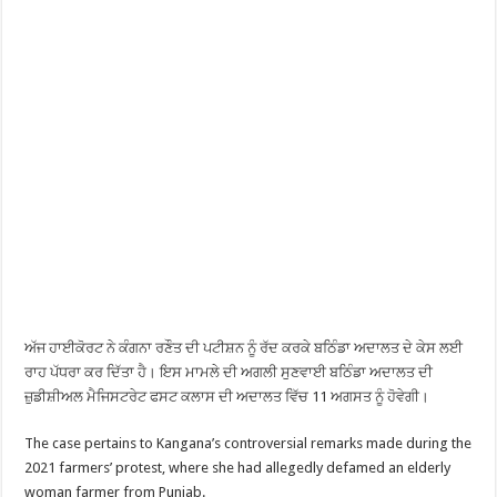
ਅੱਜ ਹਾਈਕੋਰਟ ਨੇ ਕੰਗਨਾ ਰਣੌਤ ਦੀ ਪਟੀਸ਼ਨ ਨੂੰ ਰੱਦ ਕਰਕੇ ਬਠਿੰਡਾ ਅਦਾਲਤ ਦੇ ਕੇਸ ਲਈ
ਰਾਹ ਪੱਧਰਾ ਕਰ ਦਿੱਤਾ ਹੈ। ਇਸ ਮਾਮਲੇ ਦੀ ਅਗਲੀ ਸੁਣਵਾਈ ਬਠਿੰਡਾ ਅਦਾਲਤ ਦੀ
ਜ਼ੁਡੀਸ਼ੀਅਲ ਮੈਜਿਸਟਰੇਟ ਫਸਟ ਕਲਾਸ ਦੀ ਅਦਾਲਤ ਵਿੱਚ 11 ਅਗਸਤ ਨੂੰ ਹੋਵੇਗੀ।
The case pertains to Kangana’s controversial remarks made during the
2021 farmers’ protest, where she had allegedly defamed an elderly
woman farmer from Punjab.