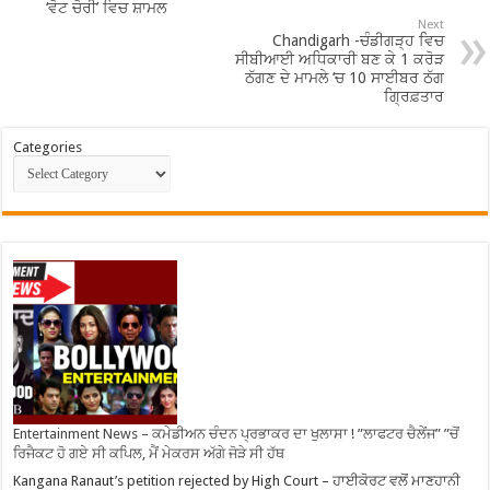
‘ਵੋਟ ਚੋਰੀ’ ਵਿਚ ਸ਼ਾਮਲ
Next
Chandigarh -ਚੰਡੀਗੜ੍ਹ ਵਿਚ
ਸੀਬੀਆਈ ਅਧਿਕਾਰੀ ਬਣ ਕੇ 1 ਕਰੋੜ
ਠੱਗਣ ਦੇ ਮਾਮਲੇ ‘ਚ 10 ਸਾਈਬਰ ਠੱਗ
ਗ੍ਰਿਫ਼ਤਾਰ
Categories
Entertainment News – ਕਮੇਡੀਅਨ ਚੰਦਨ ਪ੍ਰਭਾਕਰ ਦਾ ਖੁਲਾਸਾ ! ”ਲਾਫਟਰ ਚੈਲੇਂਜ” ”ਚੋਂ
ਰਿਜੈਕਟ ਹੋ ਗਏ ਸੀ ਕਪਿਲ, ਮੈਂ ਮੇਕਰਸ ਅੱਗੇ ਜੋੜੇ ਸੀ ਹੱਥ
Kangana Ranaut’s petition rejected by High Court – ਹਾਈਕੋਰਟ ਵਲੋਂ ਮਾਣਹਾਨੀ