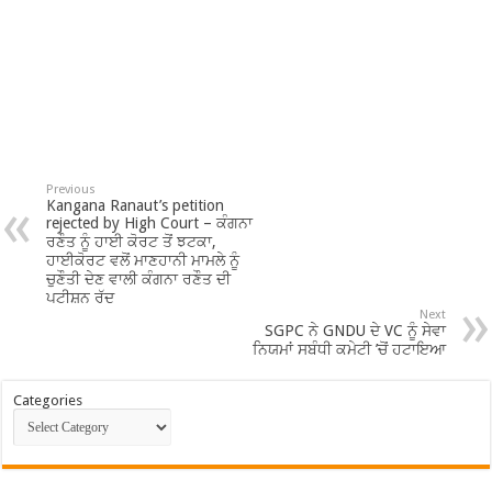
Previous
Kangana Ranaut’s petition
rejected by High Court – ਕੰਗਨਾ
ਰਣੌਤ ਨੂੰ ਹਾਈ ਕੋਰਟ ਤੋਂ ਝਟਕਾ,
ਹਾਈਕੋਰਟ ਵਲੋਂ ਮਾਣਹਾਨੀ ਮਾਮਲੇ ਨੂੰ
ਚੁਣੌਤੀ ਦੇਣ ਵਾਲੀ ਕੰਗਨਾ ਰਣੌਤ ਦੀ
ਪਟੀਸ਼ਨ ਰੱਦ
Next
SGPC ਨੇ GNDU ਦੇ VC ਨੂੰ ਸੇਵਾ
ਨਿਯਮਾਂ ਸਬੰਧੀ ਕਮੇਟੀ ’ਚੋਂ ਹਟਾਇਆ
Categories