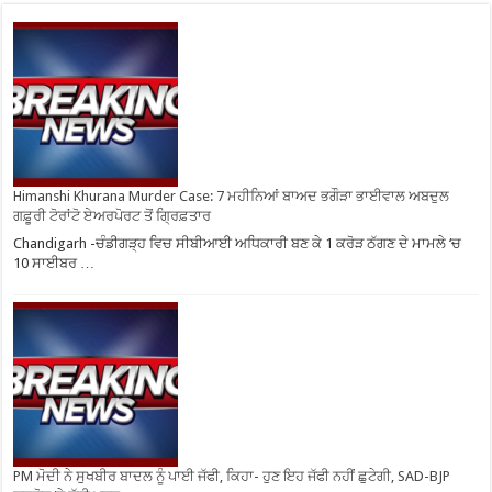
Himanshi Khurana Murder Case: 7 ਮਹੀਨਿਆਂ ਬਾਅਦ ਭਗੌੜਾ ਭਾਈਵਾਲ ਅਬਦੁਲ
ਗਫ਼ੂਰੀ ਟੋਰਾਂਟੋ ਏਅਰਪੋਰਟ ਤੋਂ ਗ੍ਰਿਫ਼ਤਾਰ
Chandigarh -ਚੰਡੀਗੜ੍ਹ ਵਿਚ ਸੀਬੀਆਈ ਅਧਿਕਾਰੀ ਬਣ ਕੇ 1 ਕਰੋੜ ਠੱਗਣ ਦੇ ਮਾਮਲੇ ‘ਚ
10 ਸਾਈਬਰ …
PM ਮੋਦੀ ਨੇ ਸੁਖਬੀਰ ਬਾਦਲ ਨੂੰ ਪਾਈ ਜੱਫੀ, ਕਿਹਾ- ਹੁਣ ਇਹ ਜੱਫੀ ਨਹੀਂ ਛੁਟੇਗੀ, SAD-BJP