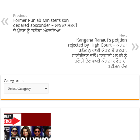
Previous
Former Punjab Minister’s son
declared absconder – ਸਾਬਕਾ ਮੰਤਰੀ
ਦੇ ਪੁੱਤਰ ਨੂੰ ‘ਭਗੌੜਾ’ ਐਲਾਨਿਆ
Next
Kangana Ranaut’s petition
rejected by High Court – ਕੰਗਨਾ
ਰਣੌਤ ਨੂੰ ਹਾਈ ਕੋਰਟ ਤੋਂ ਝਟਕਾ,
ਹਾਈਕੋਰਟ ਵਲੋਂ ਮਾਣਹਾਨੀ ਮਾਮਲੇ ਨੂੰ
ਚੁਣੌਤੀ ਦੇਣ ਵਾਲੀ ਕੰਗਨਾ ਰਣੌਤ ਦੀ
ਪਟੀਸ਼ਨ ਰੱਦ
Categories