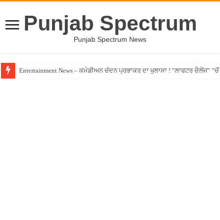
Punjab Spectrum
Punjab Spectrum News
Entertainment News – ਕਮੇਡੀਅਨ ਚੰਦਨ ਪ੍ਰਭਾਕਰ ਦਾ ਖੁਲਾਸਾ ! ”ਲਾਫਟਰ ਚੈਲੇਂਜ” ”ਚੋਂ ਰ