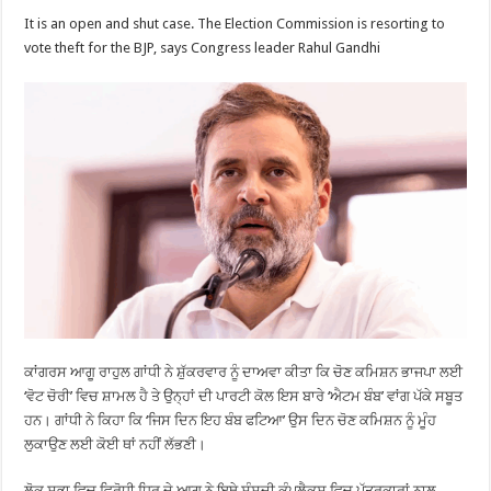
It is an open and shut case. The Election Commission is resorting to
vote theft for the BJP, says Congress leader Rahul Gandhi
ਕਾਂਗਰਸ ਆਗੂ ਰਾਹੁਲ ਗਾਂਧੀ ਨੇ ਸ਼ੁੱਕਰਵਾਰ ਨੂੰ ਦਾਅਵਾ ਕੀਤਾ ਕਿ ਚੋਣ ਕਮਿਸ਼ਨ ਭਾਜਪਾ ਲਈ
‘ਵੋਟ ਚੋਰੀ’ ਵਿਚ ਸ਼ਾਮਲ ਹੈ ਤੇ ਉਨ੍ਹਾਂ ਦੀ ਪਾਰਟੀ ਕੋਲ ਇਸ ਬਾਰੇ ‘ਐਟਮ ਬੰਬ’ ਵਾਂਗ ਪੱਕੇ ਸਬੂਤ
ਹਨ। ਗਾਂਧੀ ਨੇ ਕਿਹਾ ਕਿ ‘ਜਿਸ ਦਿਨ ਇਹ ਬੰਬ ਫਟਿਆ’ ਉਸ ਦਿਨ ਚੋਣ ਕਮਿਸ਼ਨ ਨੂੰ ਮੂੰਹ
ਲੁਕਾਉਣ ਲਈ ਕੋਈ ਥਾਂ ਨਹੀਂ ਲੱਭਣੀ।
ਲੋਕ ਸਭਾ ਵਿਚ ਵਿਰੋਧੀ ਧਿਰ ਦੇ ਆਗੂ ਨੇ ਇਥੇ ਸੰਸਦੀ ਕੰਪਲੈਕਸ ਵਿਚ ਪੱਤਰਕਾਰਾਂ ਨਾਲ