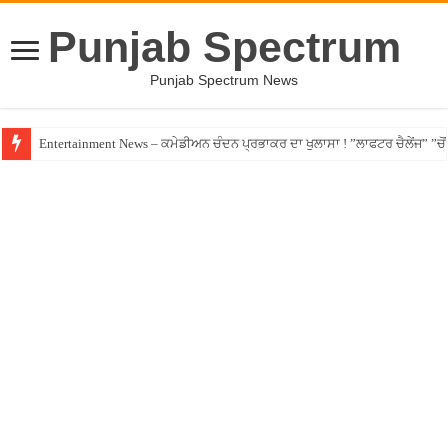
Punjab Spectrum
Punjab Spectrum News
Entertainment News – ਕਮੇਡੀਅਨ ਚੰਦਨ ਪ੍ਰਭਾਕਰ ਦਾ ਖੁਲਾਸਾ ! ”ਲਾਫਟਰ ਚੈਲੇਂਜ” ”ਚੋਂ ਰ