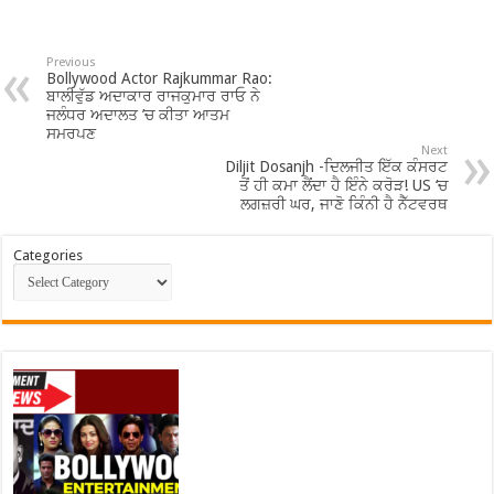
Previous
Bollywood Actor Rajkummar Rao:
ਬਾਲੀਵੁੱਡ ਅਦਾਕਾਰ ਰਾਜਕੁਮਾਰ ਰਾਓ ਨੇ
ਜਲੰਧਰ ਅਦਾਲਤ ’ਚ ਕੀਤਾ ਆਤਮ
ਸਮਰਪਣ
Next
Diljit Dosanjh -ਦਿਲਜੀਤ ਇੱਕ ਕੰਸਰਟ
ਤੋਂ ਹੀ ਕਮਾ ਲੈਂਦਾ ਹੈ ਇੰਨੇ ਕਰੋੜ! US ‘ਚ
ਲਗਜ਼ਰੀ ਘਰ, ਜਾਣੋ ਕਿੰਨੀ ਹੈ ਨੈੱਟਵਰਥ
Categories