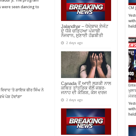
hadur Ji. The program
es were seen dancing to
CM J
Yest
with
Jalandhar – ਧੋਖੇਬਾਜ਼ ਏਜੰਟ
hel
ਦੇ ਧੱਕੇ ਚੜ੍ਹਿਆ ਪੰਜਾਬੀ
ਨੌਜਵਾਨ, ਸੁਣਾਈ ਹੱਡਬੀਤੀ
2 days ago
Canada ਤੋਂ ਆਈ ਲੜਕੀ ਨਾਲ
Ente
ਕਥਿਤ ਤਾਂਤਰਿਕ ਵੱਲੋਂ ਜਬਰ-
ਵਿਵਾਦ ’ਤੇ ਗਾਇਕ ਬੀਰ ਸਿੰਘ ਨੇ
ਖੁਲਾਸ
ਜਨਾਹ ਦੀ ਕੋਸ਼ਿਸ਼, ਕੇਸ ਦਰਜ
ਮੇਕਰਸ
ੇ ਪੇਸ਼ ਹੋਵਾਂਗਾ’
2 days ago
Yest
with
hel