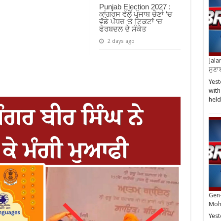
Punjab Election 2027 :
ਕਾਂਗਰਸ ਵੱਲੋਂ ਪੰਜਾਬ ਚੋਣਾਂ ‘ਚ
ਵੱਡੇ ਪੱਧਰ ‘ਤੇ ਟਿਕਟਾਂ ‘ਚ
ਫੇਰਬਦਲ ਦੇ ਸੰਕੇਤ
2 days ago
Jala
ਸੁਣਾ
Yest
with
hel
Gen-
Moh
Yest