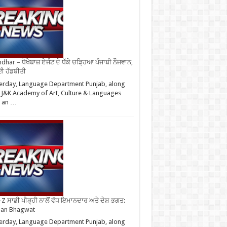
ndhar – ਧੋਖੇਬਾਜ਼ ਏਜੰਟ ਦੇ ਧੱਕੇ ਚੜ੍ਹਿਆ ਪੰਜਾਬੀ ਨੌਜਵਾਨ,
ਈ ਹੱਡਬੀਤੀ
erday, Language Department Punjab, along
 J&K Academy of Art, Culture & Languages
d an …
Z ਸਾਡੀ ਪੀੜ੍ਹੀ ਨਾਲੋਂ ਵੱਧ ਇਮਾਨਦਾਰ ਅਤੇ ਦੇਸ਼ ਭਗਤ:
an Bhagwat
erday, Language Department Punjab, along