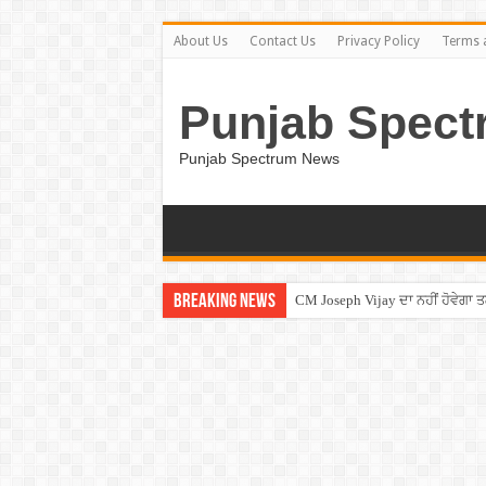
About Us
Contact Us
Privacy Policy
Terms 
Punjab Spect
Punjab Spectrum News
Breaking News
Entertainment News – ਕਮੇਡੀਅਨ ਚੰਦ