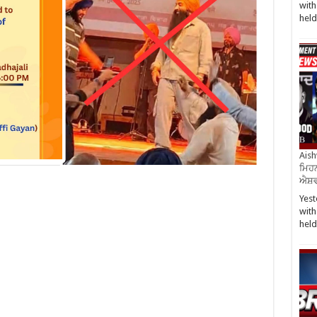
with
hel
Aish
ਮਿਹਨ
ਐਸ਼ਵ
Yest
with
hel