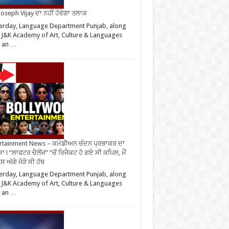
oseph Vijay ਦਾ ਨਹੀਂ ਹੋਵੇਗਾ ਤਲਾਕ
erday, Language Department Punjab, along
 J&K Academy of Art, Culture & Languages
d an …
rtainment News – ਕਮੇਡੀਅਨ ਚੰਦਨ ਪ੍ਰਭਾਕਰ ਦਾ
ਾ ! ”ਲਾਫਟਰ ਚੈਲੇਂਜ” ”ਚੋਂ ਰਿਜੈਕਟ ਹੋ ਗਏ ਸੀ ਕਪਿਲ, ਮੈਂ
 ਅੱਗੇ ਜੋੜੇ ਸੀ ਹੱਥ
erday, Language Department Punjab, along
 J&K Academy of Art, Culture & Languages
d an …