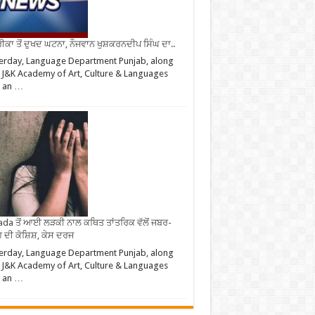
ਕਾ ਤੋਂ ਦੁਖਦ ਘਟਨਾ, ਨੌਜਵਾਨ ਖੁਸ਼ਕਰਨਦੀਪ ਸਿੰਘ ਦਾ..
erday, Language Department Punjab, along
 J&K Academy of Art, Culture & Languages
d an …
da ਤੋਂ ਆਈ ਲੜਕੀ ਨਾਲ ਕਥਿਤ ਤਾਂਤਰਿਕ ਵੱਲੋਂ ਜਬਰ-
 ਦੀ ਕੋਸ਼ਿਸ਼, ਕੇਸ ਦਰਜ
erday, Language Department Punjab, along
 J&K Academy of Art, Culture & Languages
d an …