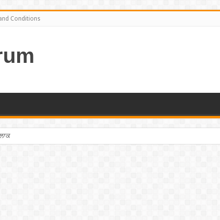
and Conditions
rum
ਨ ਪ੍ਰਭਾਕਰ ਦਾ ਖੁਲਾਸਾ ! ”ਲਾਫਟਰ ਚੈਲੇਂਜ” ”ਚੋਂ ਰਿਜੈਕਟ ਹੋ ਗਏ ਸੀ ਕਪਿਲ, ਮੈਂ ਮੇਕਰਸ ਅੱਗੇ ਜੋੜੇ