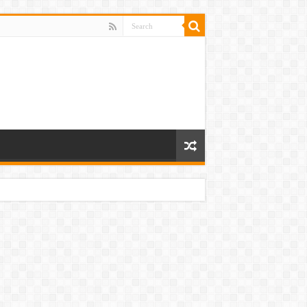
 ਸੀ ਹੱਥ