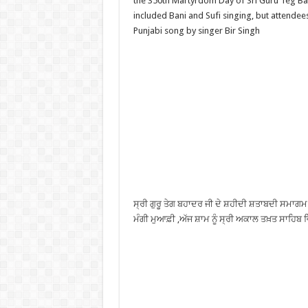
the 350th Martyrdom Day of Sri Guru Teg Ba
included Bani and Sufi singing, but attende
Punjabi song by singer Bir Singh
ਸ੍ਰੀ ਗੁਰੂ ਤੇਗ ਬਹਾਦਰ ਜੀ ਦੇ ਸ਼ਹੀਦੀ ਸ਼ਤਾਬਦੀ ਸਮਾਗਮ 
ਮੰਗੀ ਮੁਆਫ਼ੀ ,ਅੱਜ ਸ਼ਾਮ ਨੂੰ ਸ੍ਰੀ ਅਕਾਲ ਤਖ਼ਤ ਸਾਹਿਬ ਵਿਖ