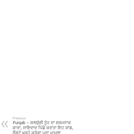
Previous
Punjab – ਕਲਯੁੱਗੀ ਨੂੰਹ ਦਾ ਸ਼ਰਮਨਾਕ
ਕਾਰਾ, ਜਾਇਦਾਦ ਪਿੱਛੇ ਕਰ’ਤਾ ਇਹ ਕਾਂਡ,
ਰੌਂਗਟੇ ਖੜ੍ਹੇ ਕਰੇਗਾ ਪੂਰਾ ਮਾਮਲਾ