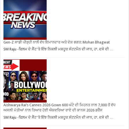
Gen-Z ਸਾਡੀ ਪੀੜ੍ਹੀ ਨਾਲੋਂ ਵੱਧ ਇਮਾਨਦਾਰ ਅਤੇ ਦੇਸ਼ ਭਗਤ: Mohan Bhagwat
SM Raju -ਫਿਲਮ ਦੇ ਸੈੱਟ ‘ਤੇ ਇੰਝ ਨਿਕਲੀ ਮਸ਼ਹੂਰ ਸੰਟਟਮੈਨ ਦੀ ਜਾਨ, ਹਾ. ਦਸੇ ਦੀ …
Aishwarya Rai’s Cannes 2026 Gown 600 ਘੰਟੇ ਦੀ ਮਿਹਨਤ ਨਾਲ 7,000 ਤੋਂ ਵੱਧ
ਅਸਲੀ ਮੋਤੀਆਂ ਨਾਲ ਤਿਆਰ ਹੋਈ ਐਸ਼ਵਰਿਆ ਰਾਏ ਦੀ ਕਾਨਸ 2026 ਡਰੈੱਸ
SM Raju -ਫਿਲਮ ਦੇ ਸੈੱਟ ‘ਤੇ ਇੰਝ ਨਿਕਲੀ ਮਸ਼ਹੂਰ ਸੰਟਟਮੈਨ ਦੀ ਜਾਨ, ਹਾ. ਦਸੇ ਦੀ …