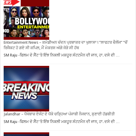
Entertainment News – ਕਮੇਡੀਅਨ ਚੰਦਨ ਪ੍ਰਭਾਕਰ ਦਾ ਖੁਲਾਸਾ ! ”ਲਾਫਟਰ ਚੈਲੇਂਜ” ”ਚੋਂ
ਰਿਜੈਕਟ ਹੋ ਗਏ ਸੀ ਕਪਿਲ, ਮੈਂ ਮੇਕਰਸ ਅੱਗੇ ਜੋੜੇ ਸੀ ਹੱਥ
SM Raju -ਫਿਲਮ ਦੇ ਸੈੱਟ ‘ਤੇ ਇੰਝ ਨਿਕਲੀ ਮਸ਼ਹੂਰ ਸੰਟਟਮੈਨ ਦੀ ਜਾਨ, ਹਾ. ਦਸੇ ਦੀ …
Jalandhar – ਧੋਖੇਬਾਜ਼ ਏਜੰਟ ਦੇ ਧੱਕੇ ਚੜ੍ਹਿਆ ਪੰਜਾਬੀ ਨੌਜਵਾਨ, ਸੁਣਾਈ ਹੱਡਬੀਤੀ
SM Raju -ਫਿਲਮ ਦੇ ਸੈੱਟ ‘ਤੇ ਇੰਝ ਨਿਕਲੀ ਮਸ਼ਹੂਰ ਸੰਟਟਮੈਨ ਦੀ ਜਾਨ, ਹਾ. ਦਸੇ ਦੀ …