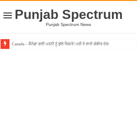
Punjab Spectrum
Punjab Spectrum News
Canada – ਕੈਨੇਡਾ ਗਈ ਪਤਨੀ ਨੂੰ ਭੁੱਲੇ ਰਿਸ਼ਤੇ! ਪਤੀ ਨੇ ਲਾਏ ਗੰਭੀਰ ਦੋਸ਼