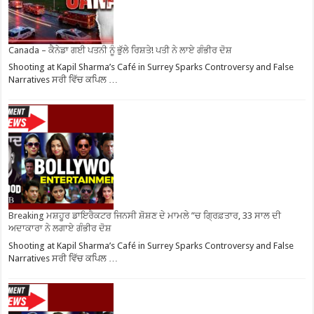
Canada – ਕੈਨੇਡਾ ਗਈ ਪਤਨੀ ਨੂੰ ਭੁੱਲੇ ਰਿਸ਼ਤੇ! ਪਤੀ ਨੇ ਲਾਏ ਗੰਭੀਰ ਦੋਸ਼
Shooting at Kapil Sharma’s Café in Surrey Sparks Controversy and False
Narratives ਸਰੀ ਵਿੱਚ ਕਪਿਲ …
Breaking ਮਸ਼ਹੂਰ ਡਾਇਰੈਕਟਰ ਜਿਨਸੀ ਸ਼ੋਸ਼ਣ ਦੇ ਮਾਮਲੇ ”ਚ ਗ੍ਰਿਫ਼ਤਾਰ, 33 ਸਾਲ ਦੀ
ਅਦਾਕਾਰਾ ਨੇ ਲਗਾਏ ਗੰਭੀਰ ਦੋਸ਼
Shooting at Kapil Sharma’s Café in Surrey Sparks Controversy and False
Narratives ਸਰੀ ਵਿੱਚ ਕਪਿਲ …