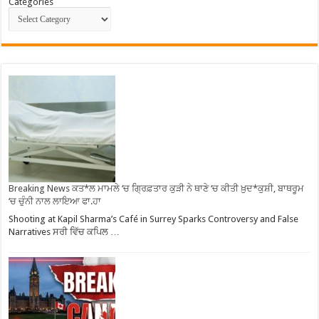
Categories
Breaking News ਕਤ*ਲ ਮਾਮਲੇ ‘ਚ ਗ੍ਰਿਫ਼ਤਾਰ ਕੁੜੀ ਨੇ ਥਾਣੇ ‘ਚ ਕੀਤੀ ਖ਼ੁਦ*ਕੁਸ਼ੀ, ਬਾਥਰੂਮ
‘ਚ ਚੁੰਨੀ ਨਾਲ ਲਾਇਆ ਫਾ.ਹਾ
Shooting at Kapil Sharma’s Café in Surrey Sparks Controversy and False
Narratives ਸਰੀ ਵਿੱਚ ਕਪਿਲ …