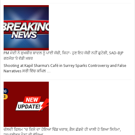
PM ਮੋਦੀ ਨੇ ਸੁਖਬੀਰ ਬਾਦਲ ਨੂੰ ਪਾਈ ਜੱਫੀ, ਕਿਹਾ- ਹੁਣ ਇਹ ਜੱਫੀ ਨਹੀਂ ਛੁਟੇਗੀ, SAD-BJP
ਗਠਜੋੜ ‘ਤੇ ਵੱਡੀ ਖ਼ਬਰ
Shooting at Kapil Sharma’s Café in Surrey Sparks Controversy and False
Narratives ਸਰੀ ਵਿੱਚ ਕਪਿਲ …
ਚੱਲਦੀ ਫਿਲਮ ”ਚ ਕਿਸੇ ਦਾ ਹੋਇਆ ਢਿੱਡ ਖਰਾਬ, ਗੈਸ ਛੱਡਦੇ ਹੀ ਖਾਲੀ ਹੋ ਗਿਆ ਸਿਨੇਮਾ,
”ਸਪਾਈਡਰ ਮੈਨ” ਵੀ ਭੱਜਿਆ