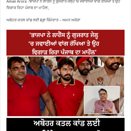
Aman Arora -‘ਭਾਜਪਾ ਨੇ ਲਾਰੈਂਸ ਨੂੰ ਗੁਜਰਾਤ ਜੇਲ੍ਹ ‘ਚ ਜਵਾਈਆਂ ਵਾਂਗ ਰੱਖਿਆ ਤੇ ਉਹ
ਵਿਗਾੜ ਰਿਹਾ ਪੰਜਾਬ ਦਾ ਮਾਹੌਲ’,
ਅਬੋਹਰ ਕਤਲ ਕਾਂਡ ਲਈ BJP ਜ਼ਿੰਮੇਵਾਰ – ਅਮਨ ਅਰੋੜਾ