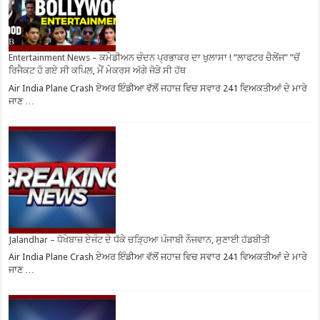
Entertainment News – ਕਮੇਡੀਅਨ ਚੰਦਨ ਪ੍ਰਭਾਕਰ ਦਾ ਖੁਲਾਸਾ ! ”ਲਾਫਟਰ ਚੈਲੇਂਜ” ”ਚੋਂ
ਰਿਜੈਕਟ ਹੋ ਗਏ ਸੀ ਕਪਿਲ, ਮੈਂ ਮੇਕਰਸ ਅੱਗੇ ਜੋੜੇ ਸੀ ਹੱਥ
Air India Plane Crash ਏਅਰ ਇੰਡੀਆ ਵੱਲੋਂ ਜਹਾਜ਼ ਵਿਚ ਸਵਾਰ 241 ਵਿਅਕਤੀਆਂ ਦੇ ਮਾਰੇ
ਜਾਣ …
Jalandhar – ਧੋਖੇਬਾਜ਼ ਏਜੰਟ ਦੇ ਧੱਕੇ ਚੜ੍ਹਿਆ ਪੰਜਾਬੀ ਨੌਜਵਾਨ, ਸੁਣਾਈ ਹੱਡਬੀਤੀ
Air India Plane Crash ਏਅਰ ਇੰਡੀਆ ਵੱਲੋਂ ਜਹਾਜ਼ ਵਿਚ ਸਵਾਰ 241 ਵਿਅਕਤੀਆਂ ਦੇ ਮਾਰੇ
ਜਾਣ …