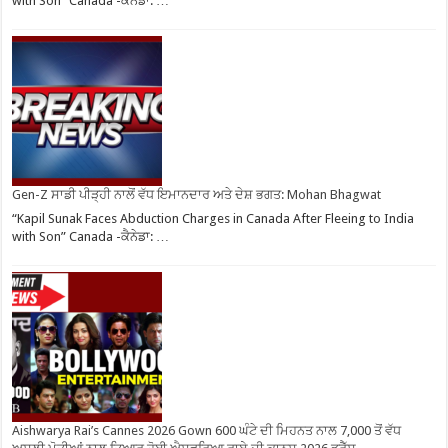
with Son” Canada -ਕੈਨੇਡਾ: …
Gen-Z ਸਾਡੀ ਪੀੜ੍ਹੀ ਨਾਲੋਂ ਵੱਧ ਇਮਾਨਦਾਰ ਅਤੇ ਦੇਸ਼ ਭਗਤ: Mohan Bhagwat
“Kapil Sunak Faces Abduction Charges in Canada After Fleeing to India
with Son” Canada -ਕੈਨੇਡਾ: …
Aishwarya Rai’s Cannes 2026 Gown 600 ਘੰਟੇ ਦੀ ਮਿਹਨਤ ਨਾਲ 7,000 ਤੋਂ ਵੱਧ