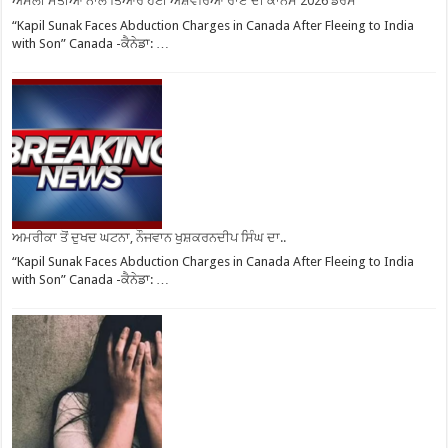
ਅਸਲੀ ਮੋਤੀਆਂ ਨਾਲ ਤਿਆਰ ਹੋਈ ਐਸ਼ਵਰਿਆ ਰਾਏ ਦੀ ਕਾਨਸ 2026 ਡਰੈੱਸ
“Kapil Sunak Faces Abduction Charges in Canada After Fleeing to India
with Son” Canada -ਕੈਨੇਡਾ: …
ਅਮਰੀਕਾ ਤੋਂ ਦੁਖਦ ਘਟਨਾ, ਨੌਜਵਾਨ ਖੁਸ਼ਕਰਨਦੀਪ ਸਿੰਘ ਦਾ..
“Kapil Sunak Faces Abduction Charges in Canada After Fleeing to India
with Son” Canada -ਕੈਨੇਡਾ: …