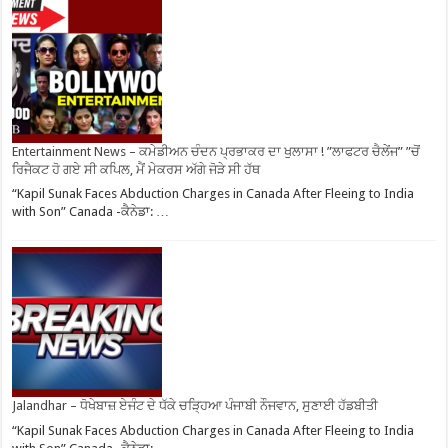
Entertainment News – ਕਮੇਡੀਅਨ ਚੰਦਨ ਪ੍ਰਭਾਕਰ ਦਾ ਖੁਲਾਸਾ ! ”ਲਾਫਟਰ ਚੈਲੇਂਜ” ”ਚੋਂ
ਰਿਜੈਕਟ ਹੋ ਗਏ ਸੀ ਕਪਿਲ, ਮੈਂ ਮੇਕਰਸ ਅੱਗੇ ਜੋੜੇ ਸੀ ਹੱਥ
“Kapil Sunak Faces Abduction Charges in Canada After Fleeing to India
with Son” Canada -ਕੈਨੇਡਾ: …
Jalandhar – ਧੋਖੇਬਾਜ਼ ਏਜੰਟ ਦੇ ਧੱਕੇ ਚੜ੍ਹਿਆ ਪੰਜਾਬੀ ਨੌਜਵਾਨ, ਸੁਣਾਈ ਹੱਡਬੀਤੀ
“Kapil Sunak Faces Abduction Charges in Canada After Fleeing to India