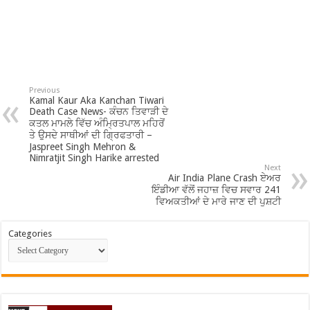
Previous
Kamal Kaur Aka Kanchan Tiwari
Death Case News- ਕੰਚਨ ਤਿਵਾੜੀ ਦੇ
ਕਤਲ ਮਾਮਲੇ ਵਿੱਚ ਅੰਮ੍ਰਿਤਪਾਲ ਮਹਿਰੋਂ
ਤੇ ਉਸਦੇ ਸਾਥੀਆਂ ਦੀ ਗ੍ਰਿਫਤਾਰੀ –
Jaspreet Singh Mehron &
Nimratjit Singh Harike arrested
Next
Air India Plane Crash ਏਅਰ
ਇੰਡੀਆ ਵੱਲੋਂ ਜਹਾਜ਼ ਵਿਚ ਸਵਾਰ 241
ਵਿਅਕਤੀਆਂ ਦੇ ਮਾਰੇ ਜਾਣ ਦੀ ਪੁਸ਼ਟੀ
Categories