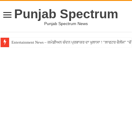
Punjab Spectrum
Punjab Spectrum News
Entertainment News – ਕਮੇਡੀਅਨ ਚੰਦਨ ਪ੍ਰਭਾਕਰ ਦਾ ਖੁਲਾਸਾ ! ”ਲਾਫਟਰ ਚੈਲੇਂਜ” ”ਚੋਂ ਰ