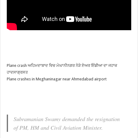
Plane crash ਅਹਿਮਦਾਬਾਦ ਵਿਚ ਮੇਘਾਨੀਨਗਰ ਨੇੜੇ ਏਅਰ ਇੰਡੀਆ ਦਾ ਜਹਾਜ਼
ਹਾਦਸਾਗ੍ਰਸਤ
Plane crashes in Meghaninagar near Ahmedabad airport
Subramanian Swamy demanded the resignation
of PM, HM and Civil Aviation Minister.