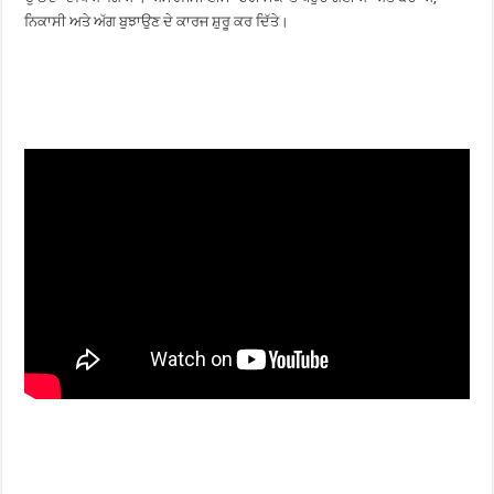
ਨਿਕਾਸੀ ਅਤੇ ਅੱਗ ਬੁਝਾਉਣ ਦੇ ਕਾਰਜ ਸ਼ੁਰੂ ਕਰ ਦਿੱਤੇ।