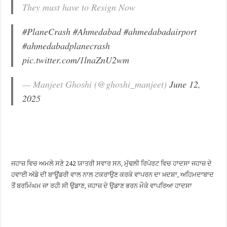
They must have to Resign Now
#PlaneCrash
#Ahmedabad
#ahmedabadairport
#ahmedabadplanecrash
pic.twitter.com/1lnaZnU2wm
— Manjeet Ghoshi (@ghoshi_manjeet)
June 12,
2025
ਜਹਾਜ਼ ਵਿਚ ਅਮਲੇ ਸਣੇ 242 ਯਾਤਰੀ ਸਵਾਰ ਸਨ, ਮੁੱਢਲੀ ਰਿਪੋਰਟ ਵਿਚ ਹਾਦਸਾ ਜਹਾਜ਼ ਦੇ
ਹਵਾਈ ਅੱਡੇ ਦੀ ਬਾਊਂਡਰੀ ਵਾਲ ਨਾਲ ਟਕਰਾਉਣ ਕਰਕੇ ਵਾਪਰਨ ਦਾ ਖ਼ਦਸ਼ਾ, ਅਹਿਮਦਾਬਾਦ
ਤੋਂਂ ਬਰਮਿੰਘਮ ਜਾ ਰਹੀ ਸੀ ਉਡਾਣ, ਜਹਾਜ਼ ਦੇ ਉਡਾਣ ਭਰਨ ਮੌਕੇ ਵਾਪਰਿਆ ਹਾਦਸਾ