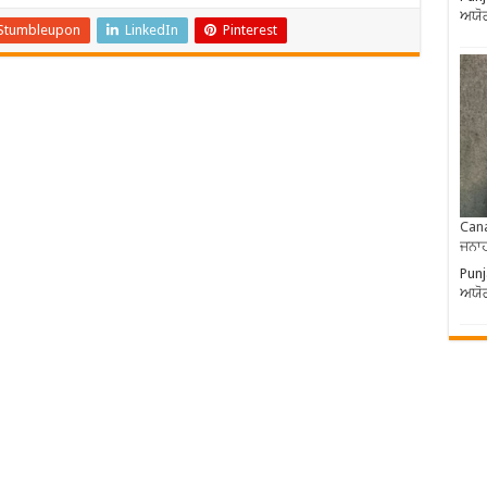
ਅਯੋ
Stumbleupon
LinkedIn
Pinterest
Cana
ਜਨਾਹ
Punj
ਅਯੋ