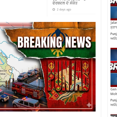
ਫੇਰਬਦਲ ਦੇ ਸੰਕੇਤ
2 days ago
Jala
ਸੁਣਾ
Punj
ਅਯੋ
Gen-
Moh
Punj
ਅਯੋ