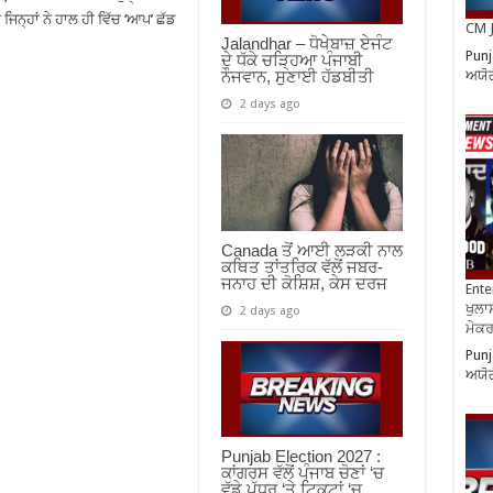
ਜਿਨ੍ਹਾਂ ਨੇ ਹਾਲ ਹੀ ਵਿੱਚ ‘ਆਪ’ ਛੱਡ
CM J
Jalandhar – ਧੋਖੇਬਾਜ਼ ਏਜੰਟ
Punj
ਦੇ ਧੱਕੇ ਚੜ੍ਹਿਆ ਪੰਜਾਬੀ
ਅਯੋ
ਨੌਜਵਾਨ, ਸੁਣਾਈ ਹੱਡਬੀਤੀ
2 days ago
Canada ਤੋਂ ਆਈ ਲੜਕੀ ਨਾਲ
ਕਥਿਤ ਤਾਂਤਰਿਕ ਵੱਲੋਂ ਜਬਰ-
ਜਨਾਹ ਦੀ ਕੋਸ਼ਿਸ਼, ਕੇਸ ਦਰਜ
Ente
ਖੁਲਾਸ
2 days ago
ਮੇਕਰਸ
Punj
ਅਯੋ
Punjab Election 2027 :
ਕਾਂਗਰਸ ਵੱਲੋਂ ਪੰਜਾਬ ਚੋਣਾਂ ‘ਚ
ਵੱਡੇ ਪੱਧਰ ‘ਤੇ ਟਿਕਟਾਂ ‘ਚ