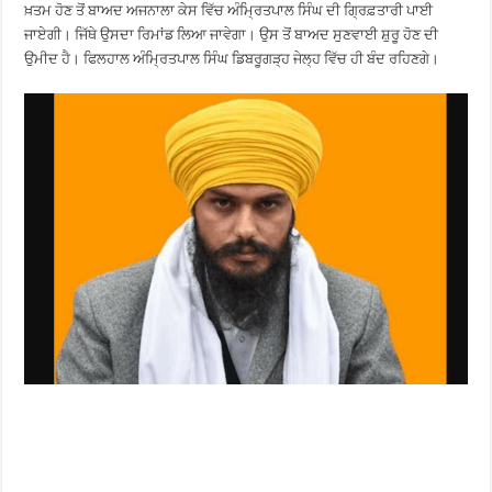
ਖ਼ਤਮ ਹੋਣ ਤੋਂ ਬਾਅਦ ਅਜਨਾਲਾ ਕੇਸ ਵਿੱਚ ਅੰਮ੍ਰਿਤਪਾਲ ਸਿੰਘ ਦੀ ਗ੍ਰਿਫ਼ਤਾਰੀ ਪਾਈ
ਜਾਏਗੀ। ਜਿੱਥੇ ਉਸਦਾ ਰਿਮਾਂਡ ਲਿਆ ਜਾਵੇਗਾ। ਉਸ ਤੋਂ ਬਾਅਦ ਸੁਣਵਾਈ ਸ਼ੁਰੂ ਹੋਣ ਦੀ
ਉਮੀਦ ਹੈ। ਫਿਲਹਾਲ ਅੰਮ੍ਰਿਤਪਾਲ ਸਿੰਘ ਡਿਬਰੂਗੜ੍ਹ ਜੇਲ੍ਹ ਵਿੱਚ ਹੀ ਬੰਦ ਰਹਿਣਗੇ।