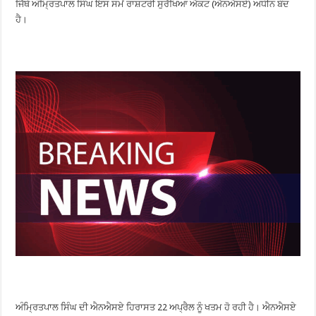
ਜਿੱਥੇ ਅੰਮ੍ਰਿਤਪਾਲ ਸਿੰਘ ਇਸ ਸਮੇਂ ਰਾਸ਼ਟਰੀ ਸੁਰੱਖਿਆ ਐਕਟ (ਐਨਐਸਏ) ਅਧੀਨ ਬੰਦ
ਹੈ।
ਅੰਮ੍ਰਿਤਪਾਲ ਸਿੰਘ ਦੀ ਐਨਐਸਏ ਹਿਰਾਸਤ 22 ਅਪ੍ਰੈਲ ਨੂੰ ਖਤਮ ਹੋ ਰਹੀ ਹੈ। ਐਨਐਸਏ