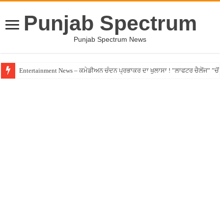
Punjab Spectrum
Punjab Spectrum News
Entertainment News – ਕਮੇਡੀਅਨ ਚੰਦਨ ਪ੍ਰਭਾਕਰ ਦਾ ਖੁਲਾਸਾ ! ”ਲਾਫਟਰ ਚੈਲੇਂਜ” ”ਚੋਂ ਰ