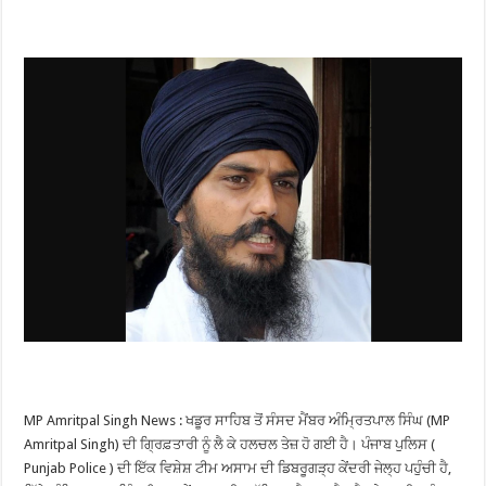
MP Amritpal Singh News : ਖਡੂਰ ਸਾਹਿਬ ਤੋਂ ਸੰਸਦ ਮੈਂਬਰ ਅੰਮ੍ਰਿਤਪਾਲ ਸਿੰਘ (MP
Amritpal Singh) ਦੀ ਗ੍ਰਿਫ਼ਤਾਰੀ ਨੂੰ ਲੈ ਕੇ ਹਲਚਲ ਤੇਜ਼ ਹੋ ਗਈ ਹੈ। ਪੰਜਾਬ ਪੁਲਿਸ (
Punjab Police ) ਦੀ ਇੱਕ ਵਿਸ਼ੇਸ਼ ਟੀਮ ਅਸਾਮ ਦੀ ਡਿਬਰੂਗੜ੍ਹ ਕੇਂਦਰੀ ਜੇਲ੍ਹ ਪਹੁੰਚੀ ਹੈ,