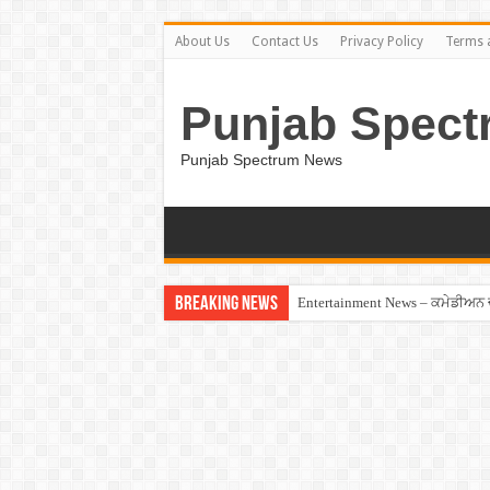
About Us
Contact Us
Privacy Policy
Terms 
Punjab Spect
Punjab Spectrum News
Breaking News
Entertainment News – ਕਮੇਡੀਅਨ ਚੰਦ