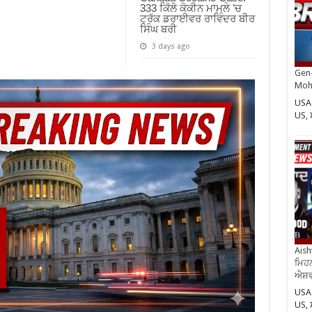
333 ਕਿੱਲੋ ਕੋਕੀਨ ਮਾਮਲੇ ’ਚ
ਟਰੱਕ ਡਰਾਈਵਰ ਰਾਵਿੰਦਰ ਬੀਰ
ਸਿੰਘ ਬਰੀ
3 days ago
Gen-
Moh
USA 
US,
Aish
ਮਿਹਨ
ਐਸ਼ਵ
USA 
US,