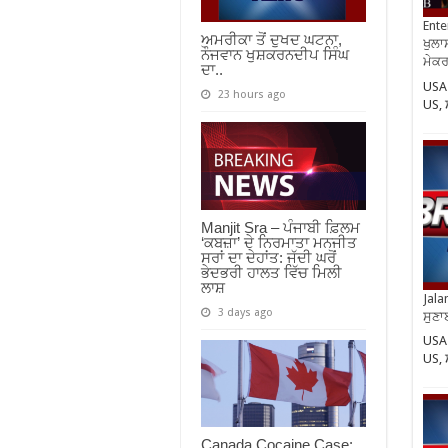
Ente
ਅਮਰੀਕਾ ਤੋਂ ਦੁਖਦ ਘਟਨਾ,
ਖੁਲਾਸ
ਨੌਜਵਾਨ ਖੁਸ਼ਕਰਨਦੀਪ ਸਿੰਘ
ਮੇਕਰਸ
ਦਾ..
USA 
23 hours ago
US,
Manjit Sra – ਪੰਜਾਬੀ ਫ਼ਿਲਮ
‘ਕਬਜ਼ਾ’ ਦੇ ਨਿਰਮਾਤਾ ਮਨਜੀਤ
ਸਰਾਂ ਦਾ ਦੇਹਾਂਤ: ਜੱਦੀ ਘਰੋਂ
ਭੇਦਭਰੀ ਹਾਲਤ ਵਿੱਚ ਮਿਲੀ
ਲਾਸ਼
Jala
3 days ago
ਸੁਣਾ
USA 
US,
Canada Cocaine Case: