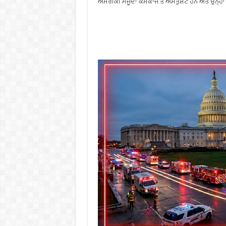
ਅਮਰੀਕੀ ਮੌਜੂਦਾ ਕੰਮਕਾਜ ਤੋਂ ਅਸੰਤੁਸ਼ਟ ਹਨ ਅਤੇ ਉਨ੍ਹਾਂ