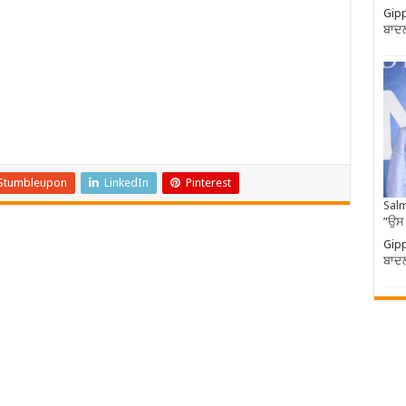
Gipp
ਬਾਦਲ
Stumbleupon
LinkedIn
Pinterest
Salm
”ਉਸ
Gipp
ਬਾਦਲ