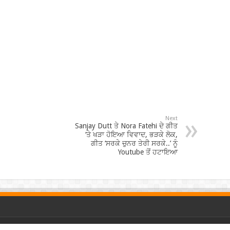
Next
Sanjay Dutt ਤੇ Nora Fatehi ਦੇ ਗੀਤ
‘ਤੇ ਖੜਾ ਹੋਇਆ ਵਿਵਾਦ, ਭੜਕੇ ਲੋਕ,
ਗੀਤ ‘ਸਰਕੇ ਚੁਨਰ ਤੇਰੀ ਸਰਕੇ..’ ਨੂੰ
Youtube ਤੋਂ ਹਟਾਇਆ