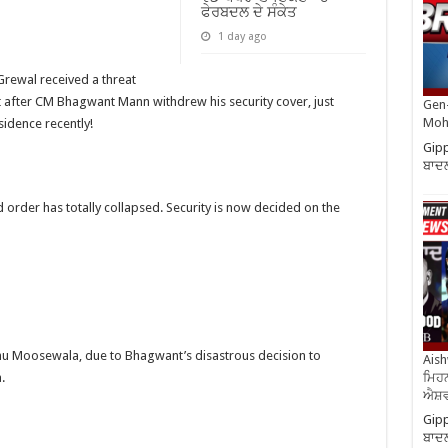
ਫੇਰਬਦਲ ਦੇ ਸੰਕੇਤ
1 day ago
Grewal received a threat
 after CM Bhagwant Mann withdrew his security cover, just
Gen-
Moh
idence recently!
Gipp
ਬਾਦਲ
 order has totally collapsed. Security is now decided on the
dhu Moosewala, due to Bhagwant’s disastrous decision to
Aish
ਮਿਹਨ
.
ਐਸ਼ਵ
Gipp
ਬਾਦਲ