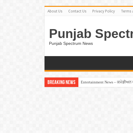
About Us
Contact Us
Privacy Policy
Terms 
Punjab Spect
Punjab Spectrum News
Breaking News
Entertainment News – ਕਮੇਡੀਅਨ ਚੰਦ
Jalandhar – ਧੋਖੇਬਾਜ਼ ਏਜੰਟ ਦੇ ਧੱਕੇ