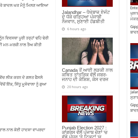
ਮੇਰੇ ਬਾਦਲ ਘਰ ਮੈਨੂੰ ਮਿਲਣ ਆਇਆ
Ente
Jalandhar – ਧੋਖੇਬਾਜ਼ ਏਜੰਟ
ਖੁਲਾਸ
ਦੇ ਧੱਕੇ ਚੜ੍ਹਿਆ ਪੰਜਾਬੀ
ਮੇਕਰਸ
ਨੌਜਵਾਨ, ਸੁਣਾਈ ਹੱਡਬੀਤੀ
Gipp
6 hours ago
ਬਾਦਲ
ੂੰਨ ਵਿਵਸਥਾ ਪੂਰੀ ਤਰ੍ਹਾਂ ਢਹਿ ਢੇਰੀ
ਉਸਦੀ ਮਨ-ਮਰਜ਼ੀ ਨਾਲ ਤੈਅ ਕੀਤੀ
Canada ਤੋਂ ਆਈ ਲੜਕੀ ਨਾਲ
ਕਥਿਤ ਤਾਂਤਰਿਕ ਵੱਲੋਂ ਜਬਰ-
ਵਿੱਚ ਲੀਕ ਕਰਨ ਦੇ ਗਲਤ ਫੈਸਲੇ
ਜਨਾਹ ਦੀ ਕੋਸ਼ਿਸ਼, ਕੇਸ ਦਰਜ
ਂ ਇੱਕ, ਸਿੱਧੂ ਮੂਸੇਵਾਲਾ ਨੂੰ ਗੁਆ
20 hours ago
Jala
ਸੁਣਾ
Gipp
ਬਾਦਲ
Punjab Election 2027 :
 ਗਰੇਵਾਲ ਨਾਲ ਕੋਈ ਹਾਦਸਾ ਵਾਪਰਦਾ
ਕਾਂਗਰਸ ਵੱਲੋਂ ਪੰਜਾਬ ਚੋਣਾਂ ‘ਚ
ਵੱਡੇ ਪੱਧਰ ‘ਤੇ ਟਿਕਟਾਂ ‘ਚ