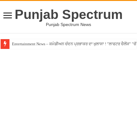
Punjab Spectrum
Punjab Spectrum News
Entertainment News – ਕਮੇਡੀਅਨ ਚੰਦਨ ਪ੍ਰਭਾਕਰ ਦਾ ਖੁਲਾਸਾ ! ”ਲਾਫਟਰ ਚੈਲੇਂਜ” ”ਚੋਂ ਰ
Jalandhar – ਧੋਖੇਬਾਜ਼ ਏਜੰਟ ਦੇ ਧੱਕੇ ਚੜ੍ਹਿਆ ਪੰਜਾਬੀ ਨੌਜਵਾਨ, ਸੁਣਾਈ ਹੱਡਬੀਤੀ