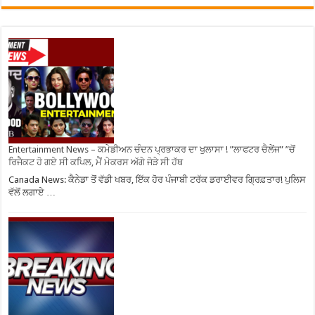
Entertainment News – ਕਮੇਡੀਅਨ ਚੰਦਨ ਪ੍ਰਭਾਕਰ ਦਾ ਖੁਲਾਸਾ ! ”ਲਾਫਟਰ ਚੈਲੇਂਜ” ”ਚੋਂ
ਰਿਜੈਕਟ ਹੋ ਗਏ ਸੀ ਕਪਿਲ, ਮੈਂ ਮੇਕਰਸ ਅੱਗੇ ਜੋੜੇ ਸੀ ਹੱਥ
Canada News: ਕੈਨੇਡਾ ਤੋਂ ਵੱਡੀ ਖਬਰ, ਇੱਕ ਹੋਰ ਪੰਜਾਬੀ ਟਰੱਕ ਡਰਾਈਵਰ ਗ੍ਰਿਫ਼ਤਾਰ! ਪੁਲਿਸ
ਵੱਲੋਂ ਲਗਾਏ …