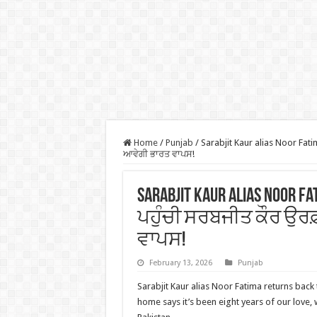
Home
/
Punjab
/
Sarabjit Kaur alias Noor Fatim
ਆਵੇਗੀ ਭਾਰਤ ਵਾਪਸ!
Sarabjit Kaur alias Noor
ਪਹੁੰਚੀ ਸਰਬਜੀਤ ਕੌਰ ਉਰਫ਼
ਵਾਪਸ!
February 13, 2026
Punjab
Sarabjit Kaur alias Noor Fatima returns back
home says it’s been eight years of our love, wi