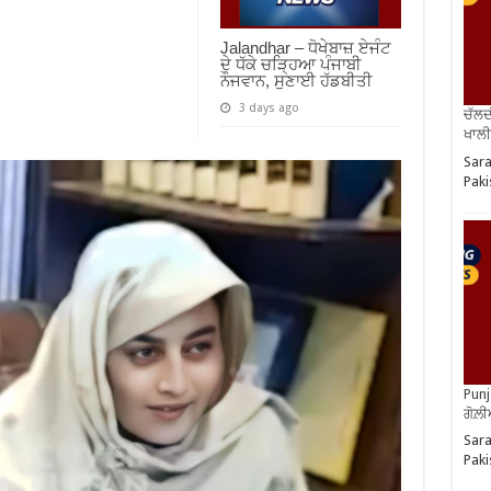
Jalandhar – ਧੋਖੇਬਾਜ਼ ਏਜੰਟ
ਦੇ ਧੱਕੇ ਚੜ੍ਹਿਆ ਪੰਜਾਬੀ
ਨੌਜਵਾਨ, ਸੁਣਾਈ ਹੱਡਬੀਤੀ
3 days ago
ਚੱਲਦ
ਖਾਲੀ
Sara
Paki
Punj
ਗੋਲ਼
Sara
Paki