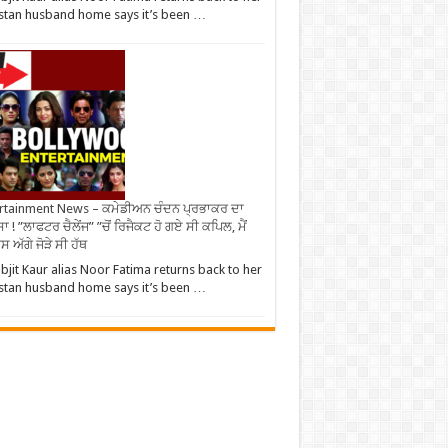
stan husband home says it’s been …
rtainment News – ਕਮੇਡੀਅਨ ਚੰਦਨ ਪ੍ਰਭਾਕਰ ਦਾ
ਾ ! ”ਲਾਫਟਰ ਚੈਲੇਂਜ” ”ਚੋਂ ਰਿਜੈਕਟ ਹੋ ਗਏ ਸੀ ਕਪਿਲ, ਮੈਂ
 ਅੱਗੇ ਜੋੜੇ ਸੀ ਹੱਥ
bjit Kaur alias Noor Fatima returns back to her
stan husband home says it’s been …