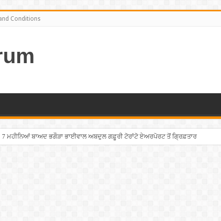
and Conditions
rum
7 ਮਹੀਨਿਆਂ ਬਾਅਦ ਭਗੌੜਾ ਭਾਈਵਾਲ ਅਬਦੁਲ ਗਫ਼ੂਰੀ ਟੋਰਾਂਟੋ ਏਅਰਪੋਰਟ ਤੋਂ ਗ੍ਰਿਫ਼ਤਾਰ