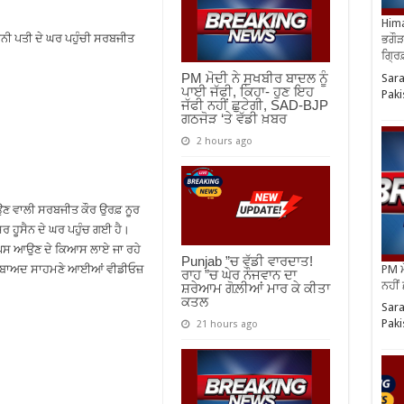
Hima
ਾਨੀ ਪਤੀ ਦੇ ਘਰ ਪਹੁੰਚੀ ਸਰਬਜੀਤ
ਭਗੌੜ
ਗ੍ਰਿ
PM ਮੋਦੀ ਨੇ ਸੁਖਬੀਰ ਬਾਦਲ ਨੂੰ
Sara
ਪਾਈ ਜੱਫੀ, ਕਿਹਾ- ਹੁਣ ਇਹ
Paki
ਜੱਫੀ ਨਹੀਂ ਛੁਟੇਗੀ, SAD-BJP
ਗਠਜੋੜ ‘ਤੇ ਵੱਡੀ ਖ਼ਬਰ
2 hours ago
ਉਣ ਵਾਲੀ ਸਰਬਜੀਤ ਕੌਰ ਉਰਫ਼ ਨੂਰ
ਰ ਹੂਸੈਨ ਦੇ ਘਰ ਪਹੁੰਚ ਗਈ ਹੈ।
ਤ ਵਾਪਸ ਆਉਣ ਦੇ ਕਿਆਸ ਲਾਏ ਜਾ ਰਹੇ
Punjab ”ਚ ਵੱਡੀ ਵਾਰਦਾਤ!
PM ਮ
ਤੋਂ ਬਾਅਦ ਸਾਹਮਣੇ ਆਈਆਂ ਵੀਡੀਓਜ਼
ਰਾਹ ”ਚ ਘੇਰ ਨੌਜਵਾਨ ਦਾ
ਨਹੀਂ
ਸ਼ਰੇਆਮ ਗੋਲ਼ੀਆਂ ਮਾਰ ਕੇ ਕੀਤਾ
ਕਤਲ
Sara
Paki
21 hours ago