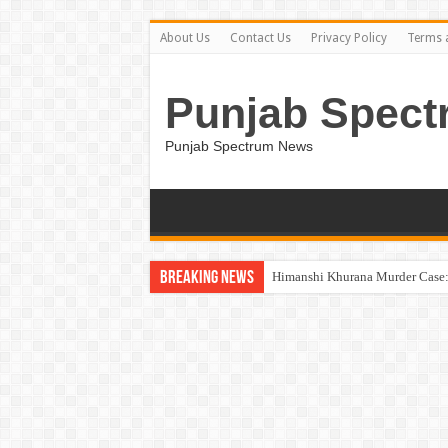
About Us
Contact Us
Privacy Policy
Terms 
Punjab Spect
Punjab Spectrum News
Breaking News
Himanshi Khurana Murder Case: 