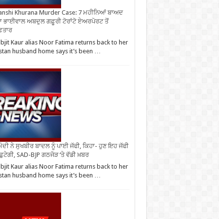
nshi Khurana Murder Case: 7 ਮਹੀਨਿਆਂ ਬਾਅਦ
ਾ ਭਾਈਵਾਲ ਅਬਦੁਲ ਗਫ਼ੂਰੀ ਟੋਰਾਂਟੋ ਏਅਰਪੋਰਟ ਤੋਂ
ਫ਼ਤਾਰ
bjit Kaur alias Noor Fatima returns back to her
stan husband home says it’s been …
ੋਦੀ ਨੇ ਸੁਖਬੀਰ ਬਾਦਲ ਨੂੰ ਪਾਈ ਜੱਫੀ, ਕਿਹਾ- ਹੁਣ ਇਹ ਜੱਫੀ
 ਛੁਟੇਗੀ, SAD-BJP ਗਠਜੋੜ ‘ਤੇ ਵੱਡੀ ਖ਼ਬਰ
bjit Kaur alias Noor Fatima returns back to her
stan husband home says it’s been …