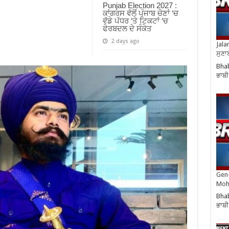
Punjab Election 2027 :
ਕਾਂਗਰਸ ਵੱਲੋਂ ਪੰਜਾਬ ਚੋਣਾਂ ‘ਚ
ਵੱਡੇ ਪੱਧਰ ‘ਤੇ ਟਿਕਟਾਂ ‘ਚ
ਫੇਰਬਦਲ ਦੇ ਸੰਕੇਤ
2 days ago
Jala
ਸੁਣਾ
Bhab
ਭਾਬੀ
Gen-
Moh
Bhab
ਭਾਬੀ