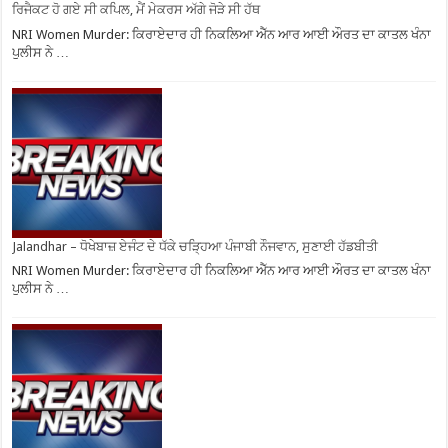
ਰਿਜੈਕਟ ਹੋ ਗਏ ਸੀ ਕਪਿਲ, ਮੈਂ ਮੇਕਰਸ ਅੱਗੇ ਜੋੜੇ ਸੀ ਹੱਥ
NRI Women Murder: ਕਿਰਾਏਦਾਰ ਹੀ ਨਿਕਲਿਆ ਐੱਨ ਆਰ ਆਈ ਔਰਤ ਦਾ ਕਾਤਲ ਖੰਨਾ
ਪੁਲੀਸ ਨੇ …
Jalandhar – ਧੋਖੇਬਾਜ਼ ਏਜੰਟ ਦੇ ਧੱਕੇ ਚੜ੍ਹਿਆ ਪੰਜਾਬੀ ਨੌਜਵਾਨ, ਸੁਣਾਈ ਹੱਡਬੀਤੀ
NRI Women Murder: ਕਿਰਾਏਦਾਰ ਹੀ ਨਿਕਲਿਆ ਐੱਨ ਆਰ ਆਈ ਔਰਤ ਦਾ ਕਾਤਲ ਖੰਨਾ
ਪੁਲੀਸ ਨੇ …