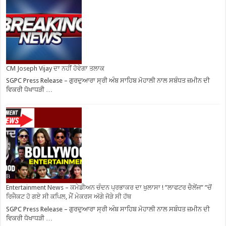
CM Joseph Vijay ਦਾ ਨਹੀਂ ਹੋਵੇਗਾ ਤਲਾਕ
SGPC Press Release – ਗੁਰਦੁਆਰਾ ਸ੍ਰੀ ਅੰਬ ਸਾਹਿਬ ਮੋਹਾਲੀ ਨਾਲ ਸਬੰਧਤ ਜ਼ਮੀਨ ਦੀ
ਵਿਕਰੀ ਧੋਖਾਧੜੀ …
Entertainment News – ਕਮੇਡੀਅਨ ਚੰਦਨ ਪ੍ਰਭਾਕਰ ਦਾ ਖੁਲਾਸਾ ! ”ਲਾਫਟਰ ਚੈਲੇਂਜ” ”ਚੋਂ
ਰਿਜੈਕਟ ਹੋ ਗਏ ਸੀ ਕਪਿਲ, ਮੈਂ ਮੇਕਰਸ ਅੱਗੇ ਜੋੜੇ ਸੀ ਹੱਥ
SGPC Press Release – ਗੁਰਦੁਆਰਾ ਸ੍ਰੀ ਅੰਬ ਸਾਹਿਬ ਮੋਹਾਲੀ ਨਾਲ ਸਬੰਧਤ ਜ਼ਮੀਨ ਦੀ
ਵਿਕਰੀ ਧੋਖਾਧੜੀ …