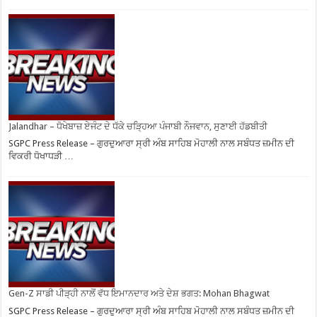
Jalandhar – ਧੋਖੇਬਾਜ਼ ਏਜੰਟ ਦੇ ਧੱਕੇ ਚੜ੍ਹਿਆ ਪੰਜਾਬੀ ਨੌਜਵਾਨ, ਸੁਣਾਈ ਹੱਡਬੀਤੀ
SGPC Press Release – ਗੁਰਦੁਆਰਾ ਸ੍ਰੀ ਅੰਬ ਸਾਹਿਬ ਮੋਹਾਲੀ ਨਾਲ ਸਬੰਧਤ ਜ਼ਮੀਨ ਦੀ
ਵਿਕਰੀ ਧੋਖਾਧੜੀ …
Gen-Z ਸਾਡੀ ਪੀੜ੍ਹੀ ਨਾਲੋਂ ਵੱਧ ਇਮਾਨਦਾਰ ਅਤੇ ਦੇਸ਼ ਭਗਤ: Mohan Bhagwat
SGPC Press Release – ਗੁਰਦੁਆਰਾ ਸ੍ਰੀ ਅੰਬ ਸਾਹਿਬ ਮੋਹਾਲੀ ਨਾਲ ਸਬੰਧਤ ਜ਼ਮੀਨ ਦੀ