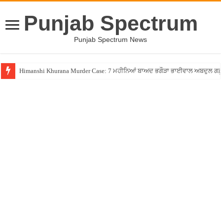
Punjab Spectrum
Punjab Spectrum News
Himanshi Khurana Murder Case: 7 ਮਹੀਨਿਆਂ ਬਾਅਦ ਭਗੌੜਾ ਭਾਈਵਾਲ ਅਬਦੁਲ ਗਫ਼ੂਰੀ 