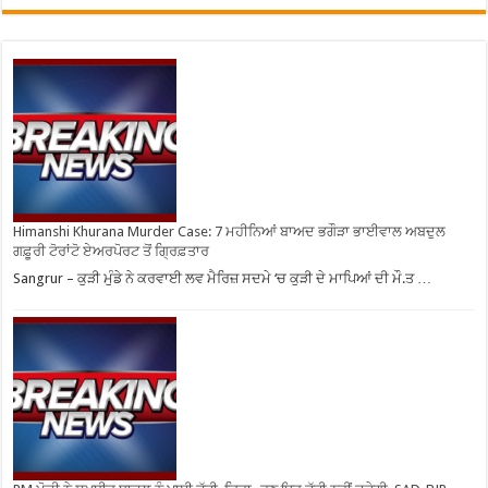
Himanshi Khurana Murder Case: 7 ਮਹੀਨਿਆਂ ਬਾਅਦ ਭਗੌੜਾ ਭਾਈਵਾਲ ਅਬਦੁਲ
ਗਫ਼ੂਰੀ ਟੋਰਾਂਟੋ ਏਅਰਪੋਰਟ ਤੋਂ ਗ੍ਰਿਫ਼ਤਾਰ
Sangrur – ਕੁੜੀ ਮੁੰਡੇ ਨੇ ਕਰਵਾਈ ਲਵ ਮੈਰਿਜ਼ ਸਦਮੇ ‘ਚ ਕੁੜੀ ਦੇ ਮਾਪਿਆਂ ਦੀ ਮੌ.ਤ …