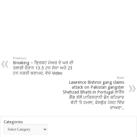
Previous
Breaking – ਭ੍ਰਿਸ਼ਟ ਮੇਅਰ ਦੇ ਘਰ ਦੀ
ਤਲਾਸ਼ੀ ਦੌਰਾਨ 13.5 ਟਨ ਸੋਨਾ ਅਤੇ 23
ਟਨ ਨਕਦੀ ਬਰਾਮਦ, ਵੇਖੋ Video
Next
Lawrence Bishnoi gang claims
attack on Pakistan gangster
Shehzad Bhatti in Portugal ਲਾਰੈਂਸ
ਗੈਂਗ ਵੱਲੋਂ ਪਾਕਿਸਤਾਨੀ ਡੌਨ ਸ਼ਹਿਜ਼ਾਦ
ਭੱਟੀ ‘ਤੇ ਹਮਲਾ, ਫੇਸਬੁੱਕ ਪੋਸਟ ਵਿੱਚ
ਦਾਅਵਾ..
Categories