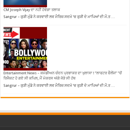
CM Joseph Vijay ਦਾ ਨਹੀਂ ਹੋਵੇਗਾ ਤਲਾਕ
Sangrur – ਕੁੜੀ ਮੁੰਡੇ ਨੇ ਕਰਵਾਈ ਲਵ ਮੈਰਿਜ਼ ਸਦਮੇ ‘ਚ ਕੁੜੀ ਦੇ ਮਾਪਿਆਂ ਦੀ ਮੌ.ਤ …
Entertainment News – ਕਮੇਡੀਅਨ ਚੰਦਨ ਪ੍ਰਭਾਕਰ ਦਾ ਖੁਲਾਸਾ ! ”ਲਾਫਟਰ ਚੈਲੇਂਜ” ”ਚੋਂ
ਰਿਜੈਕਟ ਹੋ ਗਏ ਸੀ ਕਪਿਲ, ਮੈਂ ਮੇਕਰਸ ਅੱਗੇ ਜੋੜੇ ਸੀ ਹੱਥ
Sangrur – ਕੁੜੀ ਮੁੰਡੇ ਨੇ ਕਰਵਾਈ ਲਵ ਮੈਰਿਜ਼ ਸਦਮੇ ‘ਚ ਕੁੜੀ ਦੇ ਮਾਪਿਆਂ ਦੀ ਮੌ.ਤ …