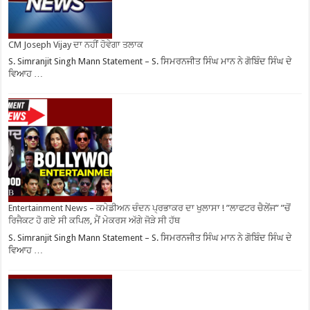
CM Joseph Vijay ਦਾ ਨਹੀਂ ਹੋਵੇਗਾ ਤਲਾਕ
S. Simranjit Singh Mann Statement – S. ਸਿਮਰਨਜੀਤ ਸਿੰਘ ਮਾਨ ਨੇ ਗੋਬਿੰਦ ਸਿੰਘ ਦੇ
ਵਿਆਹ …
Entertainment News – ਕਮੇਡੀਅਨ ਚੰਦਨ ਪ੍ਰਭਾਕਰ ਦਾ ਖੁਲਾਸਾ ! ”ਲਾਫਟਰ ਚੈਲੇਂਜ” ”ਚੋਂ
ਰਿਜੈਕਟ ਹੋ ਗਏ ਸੀ ਕਪਿਲ, ਮੈਂ ਮੇਕਰਸ ਅੱਗੇ ਜੋੜੇ ਸੀ ਹੱਥ
S. Simranjit Singh Mann Statement – S. ਸਿਮਰਨਜੀਤ ਸਿੰਘ ਮਾਨ ਨੇ ਗੋਬਿੰਦ ਸਿੰਘ ਦੇ
ਵਿਆਹ …