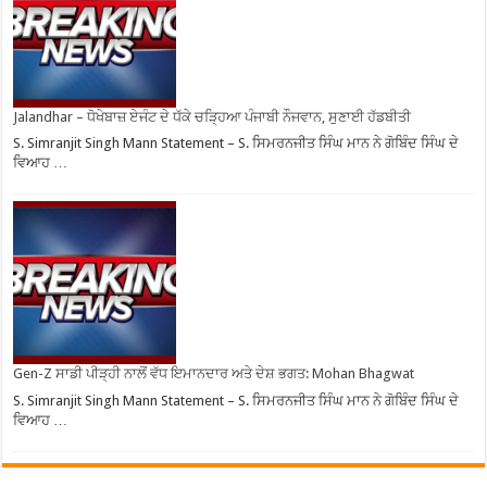
Jalandhar – ਧੋਖੇਬਾਜ਼ ਏਜੰਟ ਦੇ ਧੱਕੇ ਚੜ੍ਹਿਆ ਪੰਜਾਬੀ ਨੌਜਵਾਨ, ਸੁਣਾਈ ਹੱਡਬੀਤੀ
S. Simranjit Singh Mann Statement – S. ਸਿਮਰਨਜੀਤ ਸਿੰਘ ਮਾਨ ਨੇ ਗੋਬਿੰਦ ਸਿੰਘ ਦੇ
ਵਿਆਹ …
Gen-Z ਸਾਡੀ ਪੀੜ੍ਹੀ ਨਾਲੋਂ ਵੱਧ ਇਮਾਨਦਾਰ ਅਤੇ ਦੇਸ਼ ਭਗਤ: Mohan Bhagwat
S. Simranjit Singh Mann Statement – S. ਸਿਮਰਨਜੀਤ ਸਿੰਘ ਮਾਨ ਨੇ ਗੋਬਿੰਦ ਸਿੰਘ ਦੇ
ਵਿਆਹ …