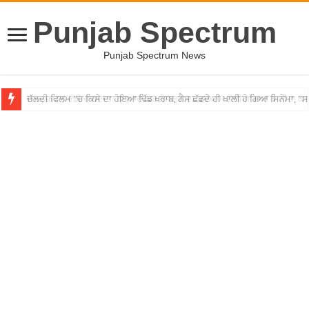
Punjab Spectrum
Punjab Spectrum News
Punjab ”ਚ ਵੱਡੀ ਵਾਰਦਾਤ! ਰਾਹ ”ਚ ਘੇਰ ਨੌਜਵਾਨ ਦਾ ਸ਼ਰੇਆਮ ਗੋਲ਼ੀਆਂ ਮਾਰ ਕੇ ਕੀਤਾ ਕ