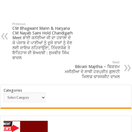
Previous
CM Bhagwant Mann & Haryana
CM Nayab Saini Hold Chandigarh
Meet ਭਾਈ ਕਨੱਈਆ ਜੀ ਦਾ ਹਵਾਲਾ ਦੇ
ਕੇ ਪੰਜਾਬ ਦੇ ਪਾਣੀਆਂ ਨੂੰ ਦੂਜੇ ਰਾਜਾਂ ਨੂੰ ਦੇਣ
ਲਈ ਜਾਇਜ਼ ਠਹਿਰਾਉਣਾ, ਨਿੰਦਣਯੋਗ ਤੇ
ਇਤਿਹਾਸ ਦੀ ਬੇਅਦਬੀ : ਸੁਖਬੀਰ ਸਿੰਘ
ਬਾਦਲ
Next
Bikram Majithia – ਬਿਕਰਮ
ਮਜੀਠੀਆ ਦੇ ਸਾਥੀ ਹਰਪ੍ਰੀਤ ਗੁਲਾਟੀ
ਖ਼ਿਲਾਫ਼ ਚਾਰਜਸ਼ੀਟ ਦਾਖ਼ਲ
Categories