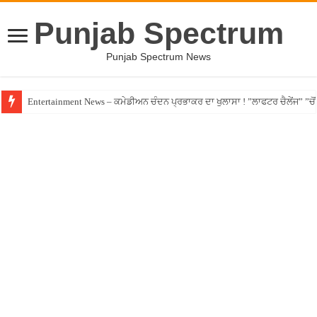
Punjab Spectrum
Punjab Spectrum News
Entertainment News – ਕਮੇਡੀਅਨ ਚੰਦਨ ਪ੍ਰਭਾਕਰ ਦਾ ਖੁਲਾਸਾ ! ”ਲਾਫਟਰ ਚੈਲੇਂਜ” ”ਚੋਂ ਰ