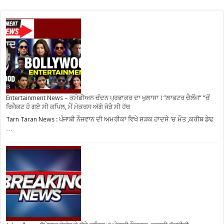
Entertainment News – ਕਮੇਡੀਅਨ ਚੰਦਨ ਪ੍ਰਭਾਕਰ ਦਾ ਖੁਲਾਸਾ ! ”ਲਾਫਟਰ ਚੈਲੇਂਜ” ”ਚੋਂ
ਰਿਜੈਕਟ ਹੋ ਗਏ ਸੀ ਕਪਿਲ, ਮੈਂ ਮੇਕਰਸ ਅੱਗੇ ਜੋੜੇ ਸੀ ਹੱਥ
Tarn Taran News : ਪੰਜਾਬੀ ਨੌਜਵਾਨ ਦੀ ਅਮਰੀਕਾ ਵਿਖੇ ਸੜਕ ਹਾਦਸੇ ‘ਚ ਮੌਤ ,ਕਰੀਬ ਡੇਢ
…