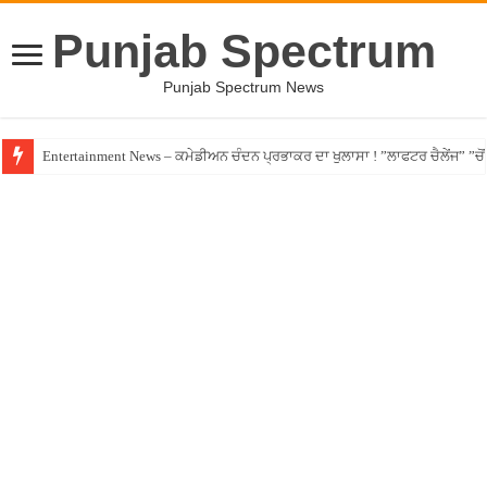
Punjab Spectrum
Punjab Spectrum News
Entertainment News – ਕਮੇਡੀਅਨ ਚੰਦਨ ਪ੍ਰਭਾਕਰ ਦਾ ਖੁਲਾਸਾ ! ”ਲਾਫਟਰ ਚੈਲੇਂਜ” ”ਚੋਂ ਰ