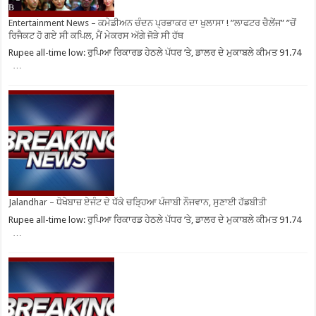
Entertainment News – ਕਮੇਡੀਅਨ ਚੰਦਨ ਪ੍ਰਭਾਕਰ ਦਾ ਖੁਲਾਸਾ ! ”ਲਾਫਟਰ ਚੈਲੇਂਜ” ”ਚੋਂ
ਰਿਜੈਕਟ ਹੋ ਗਏ ਸੀ ਕਪਿਲ, ਮੈਂ ਮੇਕਰਸ ਅੱਗੇ ਜੋੜੇ ਸੀ ਹੱਥ
Rupee all-time low: ਰੁਪਿਆ ਰਿਕਾਰਡ ਹੇਠਲੇ ਪੱਧਰ ’ਤੇ, ਡਾਲਰ ਦੇ ਮੁਕਾਬਲੇ ਕੀਮਤ 91.74
…
Jalandhar – ਧੋਖੇਬਾਜ਼ ਏਜੰਟ ਦੇ ਧੱਕੇ ਚੜ੍ਹਿਆ ਪੰਜਾਬੀ ਨੌਜਵਾਨ, ਸੁਣਾਈ ਹੱਡਬੀਤੀ
Rupee all-time low: ਰੁਪਿਆ ਰਿਕਾਰਡ ਹੇਠਲੇ ਪੱਧਰ ’ਤੇ, ਡਾਲਰ ਦੇ ਮੁਕਾਬਲੇ ਕੀਮਤ 91.74
…