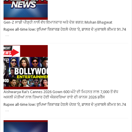
Gen-Z ਸਾਡੀ ਪੀੜ੍ਹੀ ਨਾਲੋਂ ਵੱਧ ਇਮਾਨਦਾਰ ਅਤੇ ਦੇਸ਼ ਭਗਤ: Mohan Bhagwat
Rupee all-time low: ਰੁਪਿਆ ਰਿਕਾਰਡ ਹੇਠਲੇ ਪੱਧਰ ’ਤੇ, ਡਾਲਰ ਦੇ ਮੁਕਾਬਲੇ ਕੀਮਤ 91.74
…
Aishwarya Rai’s Cannes 2026 Gown 600 ਘੰਟੇ ਦੀ ਮਿਹਨਤ ਨਾਲ 7,000 ਤੋਂ ਵੱਧ
ਅਸਲੀ ਮੋਤੀਆਂ ਨਾਲ ਤਿਆਰ ਹੋਈ ਐਸ਼ਵਰਿਆ ਰਾਏ ਦੀ ਕਾਨਸ 2026 ਡਰੈੱਸ
Rupee all-time low: ਰੁਪਿਆ ਰਿਕਾਰਡ ਹੇਠਲੇ ਪੱਧਰ ’ਤੇ, ਡਾਲਰ ਦੇ ਮੁਕਾਬਲੇ ਕੀਮਤ 91.74
…