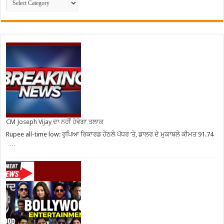
CM Joseph Vijay ਦਾ ਨਹੀਂ ਹੋਵੇਗਾ ਤਲਾਕ
Rupee all-time low: ਰੁਪਿਆ ਰਿਕਾਰਡ ਹੇਠਲੇ ਪੱਧਰ ’ਤੇ, ਡਾਲਰ ਦੇ ਮੁਕਾਬਲੇ ਕੀਮਤ 91.74
…