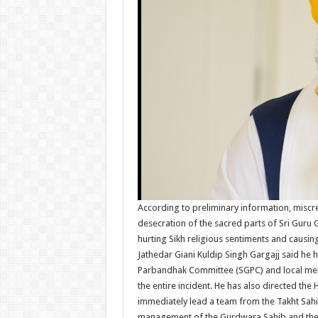
According to preliminary information, miscr
desecration of the sacred parts of Sri Guru 
hurting Sikh religious sentiments and caus
Jathedar Giani Kuldip Singh Gargajj said he
Parbandhak Committee (SGPC) and local membe
the entire incident. He has also directed the
immediately lead a team from the Takht Sahib 
management of the Gurdwara Sahib and the de