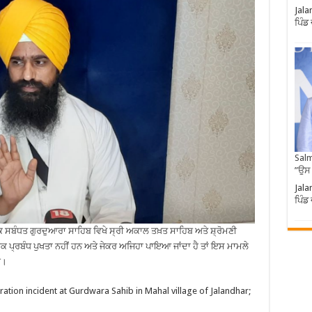
Jala
ਪਿੰਡ
Salm
”ਉਸ
Jala
ਪਿੰਡ
 ਕਿ ਸਬੰਧਤ ਗੁਰਦੁਆਰਾ ਸਾਹਿਬ ਵਿਖੇ ਸ੍ਰੀ ਅਕਾਲ ਤਖ਼ਤ ਸਾਹਿਬ ਅਤੇ ਸ਼੍ਰੋਮਣੀ
ਬਕ ਪ੍ਰਬੰਧ ਪੁਖਤਾ ਨਹੀਂ ਹਨ ਅਤੇ ਜੇਕਰ ਅਜਿਹਾ ਪਾਇਆ ਜਾਂਦਾ ਹੈ ਤਾਂ ਇਸ ਮਾਮਲੇ
ੀ।
ration incident at Gurdwara Sahib in Mahal village of Jalandhar;