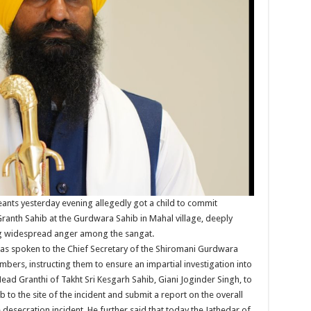
eants yesterday evening allegedly got a child to commit
Granth Sahib at the Gurdwara Sahib in Mahal village, deeply
ing widespread anger among the sangat.
 has spoken to the Chief Secretary of the Shiromani Gurdwara
rs, instructing them to ensure an impartial investigation into
 Head Granthi of Takht Sri Kesgarh Sahib, Giani Joginder Singh, to
to the site of the incident and submit a report on the overall
secration incident. He further said that today the Jathedar of