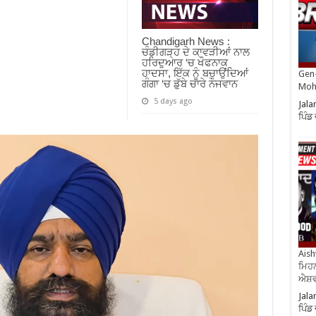
Chandigarh News :
ਚੰਡੀਗੜ੍ਹ ਦੇ ਕਾਵੜੀਆਂ ਨਾਲ
ਹਰਿਦੁਆਰ ‘ਚ ਖੌਫਨਾਕ
ਹਾਦਸਾ, ਇੱਕ ਨੂੰ ਬਚਾਉਂਦਿਆਂ
Gen-
ਗੰਗਾ ‘ਚ ਡੁੱਬੇ ਚਾਰੇ ਨੌਜਵਾਨ
Moh
5 days ago
Jala
ਪਿੰਡ
Aish
ਮਿਹਨ
ਐਸ਼ਵ
Jala
ਪਿੰਡ