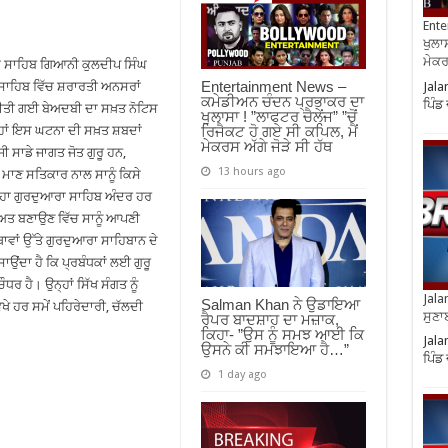
Ente
ਖੁਲਾਸ
ਮੇਕਰਸ
ਘ ਸਾਹਿਬ ਗਿਆਨੀ ਕੁਲਦੀਪ ਸਿੰਘ
Entertainment News –
Jala
ਾ ਸਾਹਿਬ ਵਿੱਚ ਸ਼ਰਾਰਤੀ ਅਨਸਰਾਂ
ਕਮੇਡੀਅਨ ਚੰਦਨ ਪ੍ਰਭਾਕਰ ਦਾ
ਪਿੰਡ
ਕੇ ਕੀਤੀ ਗਈ ਬੇਅਦਬੀ ਦਾ ਸਖ਼ਤ ਨੋਟਿਸ
ਖੁਲਾਸਾ ! ”ਲਾਫਟਰ ਚੈਲੇਂਜ” ”ਚੋਂ
ਰਿਜੈਕਟ ਹੋ ਗਏ ਸੀ ਕਪਿਲ, ਮੈਂ
੍ਹਾਂ ਇਸ ਘਟਨਾ ਦੀ ਸਖ਼ਤ ਸ਼ਬਦਾਂ
ਮੇਕਰਸ ਅੱਗੇ ਜੋੜੇ ਸੀ ਹੱਥ
ਜੀ ਸਾਡੇ ਜਾਗਤ ਜੋਤ ਗੁਰੂ ਹਨ,
13 hours ago
ੇ ਮਾਣ ਸਤਿਕਾਰ ਨਾਲ ਸਾਨੂੰ ਕਿਸੇ
ਕਿਹਾ ਗੁਰਦੁਆਰਾ ਸਾਹਿਬ ਅੰਦਰ ਹਰ
ੱਖਿਅਤ ਬਣਾਉਣ ਵਿੱਚ ਸਾਨੂੰ ਆਪਣੀ
ਾਵਾਂ ਉੱਤੇ ਗੁਰਦੁਆਰਾ ਸਾਹਿਬਾਨ ਦੇ
ਾਉਂਦਾ ਹੈ ਕਿ ਪ੍ਰਬੰਧਕਾਂ ਲਈ ਗੁਰੂ
ਧਰ ਹੈ। ਉਨ੍ਹਾਂ ਸਿੱਖ ਸੰਗਤ ਨੂੰ
Jala
Salman Khan ਨੇ ਉਡਾਇਆ
 ਹਰ ਸਮੇਂ ਪਹਿਰੇਦਾਰੀ, ਚੱਲਦੀ
ਸੁਣਾ
ਰੈਪਰ ਬਾਦਸ਼ਾਹ ਦਾ ਮਜ਼ਾਕ,
ਕਿਹਾ- ”ਉਸ ਨੂੰ ਸਮਝ ਆਈ ਕਿ
Jala
ਉਸਨੇ ਕੀ ਸਮਝਾਇਆ ਹੈ…”
ਪਿੰਡ
1 day ago