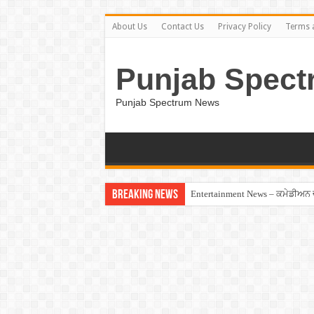
About Us
Contact Us
Privacy Policy
Terms 
Punjab Spect
Punjab Spectrum News
Breaking News
Entertainment News – ਕਮੇਡੀਅਨ ਚੰਦ
Jalandhar – ਧੋਖੇਬਾਜ਼ ਏਜੰਟ ਦੇ ਧੱਕੇ