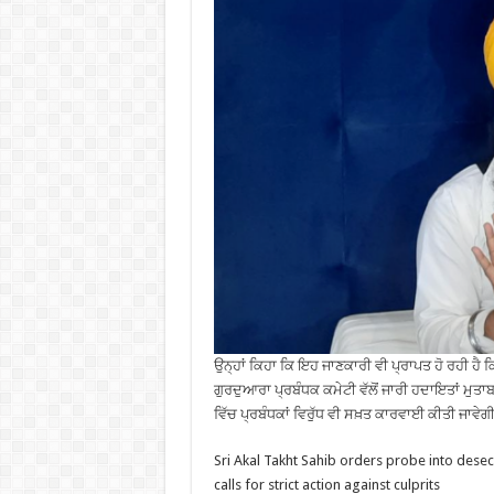
ਉਨ੍ਹਾਂ ਕਿਹਾ ਕਿ ਇਹ ਜਾਣਕਾਰੀ ਵੀ ਪ੍ਰਾਪਤ ਹੋ ਰਹੀ ਹੈ
ਗੁਰਦੁਆਰਾ ਪ੍ਰਬੰਧਕ ਕਮੇਟੀ ਵੱਲੋਂ ਜਾਰੀ ਹਦਾਇਤਾਂ ਮੁਤਾ
ਵਿੱਚ ਪ੍ਰਬੰਧਕਾਂ ਵਿਰੁੱਧ ਵੀ ਸਖ਼ਤ ਕਾਰਵਾਈ ਕੀਤੀ ਜਾਵੇਗ
Sri Akal Takht Sahib orders probe into desec
calls for strict action against culprits