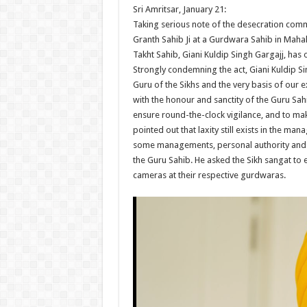
Sri Amritsar, January 21:
Taking serious note of the desecration comm
Granth Sahib Ji at a Gurdwara Sahib in Mahal v
Takht Sahib, Giani Kuldip Singh Gargajj, has 
Strongly condemning the act, Giani Kuldip Sing
Guru of the Sikhs and the very basis of ou
with the honour and sanctity of the Guru Sahi
ensure round-the-clock vigilance, and to m
pointed out that laxity still exists in the m
some managements, personal authority and 
the Guru Sahib. He asked the Sikh sangat to 
cameras at their respective gurdwaras.