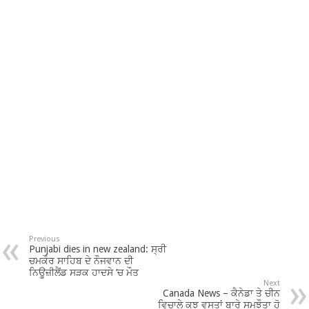
Previous
Punjabi dies in new zealand: ਸ੍ਰੀ
ਚਮਕੌਰ ਸਾਹਿਬ ਦੇ ਨੌਜਵਾਨ ਦੀ
ਨਿਊਜ਼ੀਲੈਂਡ ਸੜਕ ਹਾਦਸੇ ’ਚ ਮੌਤ
Next
Canada News – ਕੈਨੇਡਾ ਤੇ ਚੀਨ
ਵਿਚਾਲੇ ਕੁਝ ਵਸਤਾਂ ਬਾਰੇ ਸਮਝੌਤਾ ਹੋ