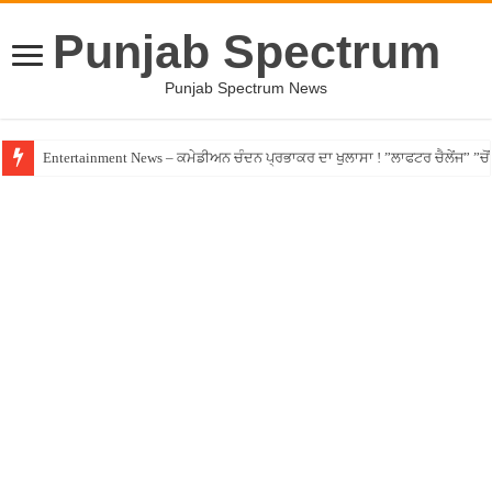
Punjab Spectrum
Punjab Spectrum News
Entertainment News – ਕਮੇਡੀਅਨ ਚੰਦਨ ਪ੍ਰਭਾਕਰ ਦਾ ਖੁਲਾਸਾ ! ”ਲਾਫਟਰ ਚੈਲੇਂਜ” ”ਚੋਂ ਰ