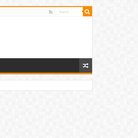
 ਸੀ ਹੱਥ