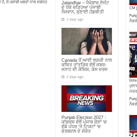
ੈ, ਜੋ ਪੰਜਾਬੀ ਖ਼ਬਰਾਂ ਨਾਲ ਸਬੰਧਤ
Jalandhar – ਧੋਖੇਬਾਜ਼ ਏਜੰਟ
ਦੇ ਧੱਕੇ ਚੜ੍ਹਿਆ ਪੰਜਾਬੀ
CM J
ਨੌਜਵਾਨ, ਸੁਣਾਈ ਹੱਡਬੀਤੀ
Punj
2 days ago
ਨੌਕਰ
Canada ਤੋਂ ਆਈ ਲੜਕੀ ਨਾਲ
ਕਥਿਤ ਤਾਂਤਰਿਕ ਵੱਲੋਂ ਜਬਰ-
ਜਨਾਹ ਦੀ ਕੋਸ਼ਿਸ਼, ਕੇਸ ਦਰਜ
2 days ago
Ente
ਖੁਲਾਸ
ਮੇਕਰਸ
Punj
ਨੌਕਰ
Punjab Election 2027 :
ਕਾਂਗਰਸ ਵੱਲੋਂ ਪੰਜਾਬ ਚੋਣਾਂ ‘ਚ
ਵੱਡੇ ਪੱਧਰ ‘ਤੇ ਟਿਕਟਾਂ ‘ਚ
ਫੇਰਬਦਲ ਦੇ ਸੰਕੇਤ