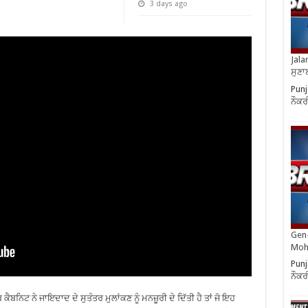
3 days ago
Jala
ਸੁਣਾ
Punj
ਨੌਕਰ
Gen-
Moh
Punj
ਨੌਕਰ
ਨਿਟ ਨੇ ਜਾਇਦਾਦ ਦੇ ਸੁਤੰਤਰ ਮੁਲਾਂਕਣ ਨੂੰ ਮਨਜ਼ੂਰੀ ਦੇ ਦਿੱਤੀ ਹੈ ਤਾਂ ਜੋ ਇਹ