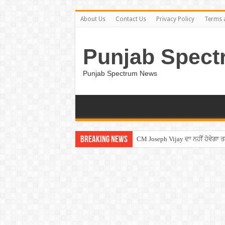
About Us
Contact Us
Privacy Policy
Terms 
Punjab Spect
Punjab Spectrum News
Breaking News
CM Joseph Vijay ਦਾ ਨਹੀਂ ਹੋਵੇਗਾ 
Entertainment News – ਕਮੇਡੀਅਨ ਚੰਦ