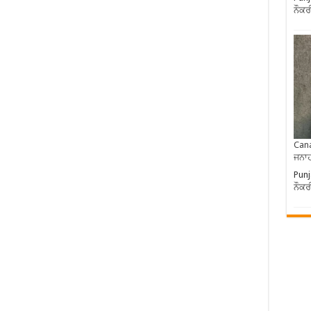
ਨੌਕਰ
Cana
ਜਨਾਹ
Punj
ਨੌਕਰ