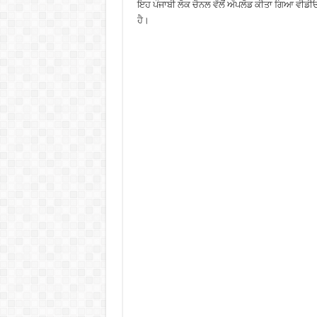
ਇਹ ਪੰਜਾਬੀ ਲੋਕ ਚੈਨਲ ਵੱਲੋਂ ਅੱਪਲੋਡ ਕੀਤਾ ਗਿਆ ਵੀਡੀਓ ਹ
ਹੈ।