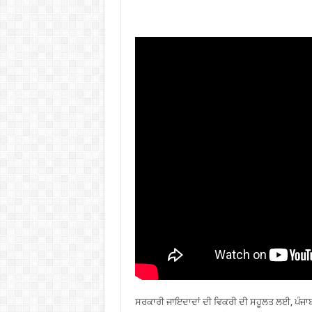
ਸਰਕਾਰੀ ਜਾਇਦਾਦਾਂ ਦੀ ਵਿਕਰੀ ਦੀ ਸਹੂਲਤ ਲਈ, ਪੰਜਾਬ ਕੈਬ