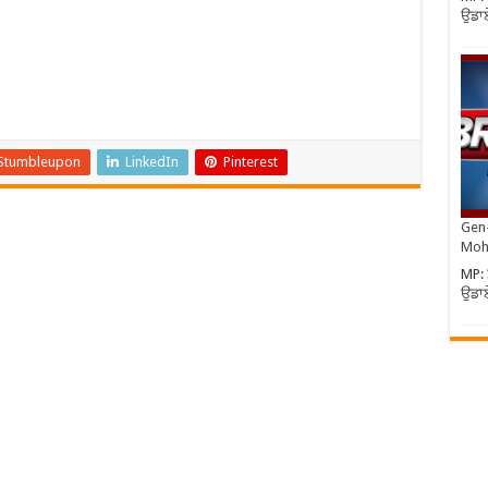
ਉਡਾਏ
Stumbleupon
LinkedIn
Pinterest
Gen-
Moh
MP: 
ਉਡਾਏ