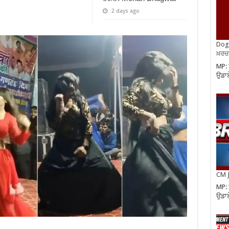
2 days ago
Dog 
ਖ਼ਰਚ
MP: 
ਉਡਾਏ
CM J
MP: 
ਉਡਾਏ