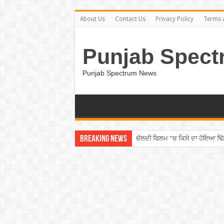
About Us
Contact Us
Privacy Policy
Terms 
Punjab Spect
Punjab Spectrum News
Breaking News
ਚੱਲਦੀ ਫਿਲਮ ”ਚ ਕਿਸੇ ਦਾ ਹੋਇਆ ਢਿੱ
Punjab ”ਚ ਵੱਡੀ ਵਾਰਦਾਤ! ਰਾਹ ”ਚ 