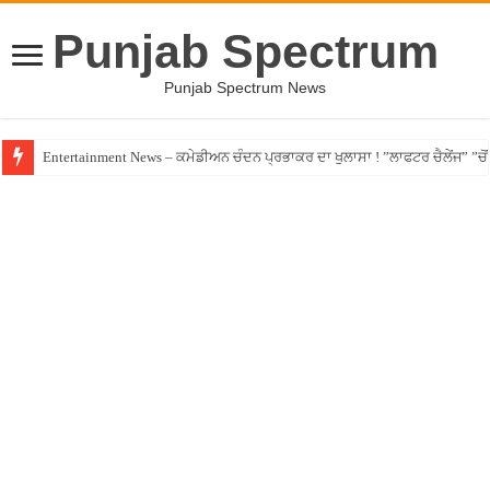
Punjab Spectrum
Punjab Spectrum News
Entertainment News – ਕਮੇਡੀਅਨ ਚੰਦਨ ਪ੍ਰਭਾਕਰ ਦਾ ਖੁਲਾਸਾ ! ”ਲਾਫਟਰ ਚੈਲੇਂਜ” ”ਚੋਂ ਰ