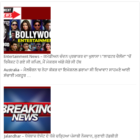
Entertainment News – ਕਮੇਡੀਅਨ ਚੰਦਨ ਪ੍ਰਭਾਕਰ ਦਾ ਖੁਲਾਸਾ ! ”ਲਾਫਟਰ ਚੈਲੇਂਜ” ”ਚੋਂ
ਰਿਜੈਕਟ ਹੋ ਗਏ ਸੀ ਕਪਿਲ, ਮੈਂ ਮੇਕਰਸ ਅੱਗੇ ਜੋੜੇ ਸੀ ਹੱਥ
Australia – ਮੈਲਬੌਰਨ ‘ਚ ਨੇਹਾ ਕੱਕੜ ਦਾ ਇਮੋਸ਼ਨਲ ਡਰਾਮਾ ਸੀ ਦਿਖਾਵਾ? ਸਾਹਮਣੇ ਆਈ
ਸੱਚਾਈ ਮਸ਼ਹੂਰ …
Jalandhar – ਧੋਖੇਬਾਜ਼ ਏਜੰਟ ਦੇ ਧੱਕੇ ਚੜ੍ਹਿਆ ਪੰਜਾਬੀ ਨੌਜਵਾਨ, ਸੁਣਾਈ ਹੱਡਬੀਤੀ